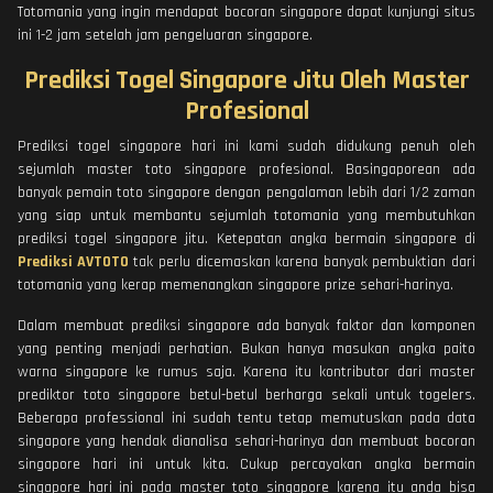
Totomania yang ingin mendapat bocoran singapore dapat kunjungi situs
ini 1-2 jam setelah jam pengeluaran singapore.
Prediksi Togel Singapore Jitu Oleh Master
Profesional
Prediksi togel singapore hari ini kami sudah didukung penuh oleh
sejumlah master toto singapore profesional. Basingaporean ada
banyak pemain toto singapore dengan pengalaman lebih dari 1/2 zaman
yang siap untuk membantu sejumlah totomania yang membutuhkan
prediksi togel singapore jitu. Ketepatan angka bermain singapore di
Prediksi AVTOTO
tak perlu dicemaskan karena banyak pembuktian dari
totomania yang kerap memenangkan singapore prize sehari-harinya.
Dalam membuat prediksi singapore ada banyak faktor dan komponen
yang penting menjadi perhatian. Bukan hanya masukan angka paito
warna singapore ke rumus saja. Karena itu kontributor dari master
prediktor toto singapore betul-betul berharga sekali untuk togelers.
Beberapa professional ini sudah tentu tetap memutuskan pada data
singapore yang hendak dianalisa sehari-harinya dan membuat bocoran
singapore hari ini untuk kita. Cukup percayakan angka bermain
singapore hari ini pada master toto singapore karena itu anda bisa