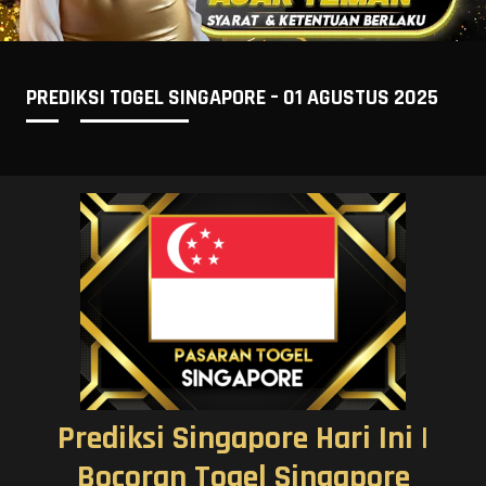
PREDIKSI TOGEL SINGAPORE – 01 AGUSTUS 2025
Prediksi Singapore Hari Ini |
Bocoran Togel Singapore