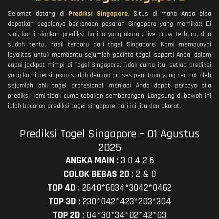
Selamat datang di
Prediksi Singapore
, Situs di mana Anda bisa
dapatkan segalanya berkenaan pasaran Singapore yang memikat! Di
sini, kami siapkan prediksi harian yang akurat, live draw terbaru, dan
sudah tentu, hasil terbaru dari togel Singapore. Kami mempunyai
loyalitas untuk membantu sejumlah pecinta togel, seperti Anda, dalam
capai jackpot mimpi di Togel Singapore. Tidak cuma itu, setiap prediksi
yang kami persiapkan sudah dengan proses penataan yang cermat oleh
sejumlah ahli togel profesional, menjadi Anda dapat percaya bila
prediksi kami tidak cuma tebakan sembarangan. Langsung di bawah ini
ialah bocoran prediksi togel singapore hari ini jitu dan akurat.
Prediksi Togel Singapore – 01 Agustus
2025
ANGKA MAIN
:
3 0 4 2 6
COLOK BEBAS 2D
:
2 & 0
TOP 4D
:
2640*6034*3042*0462
TOP 3D
:
230*042*423*203*304
TOP 2D
:
04*30*34*02*42*03