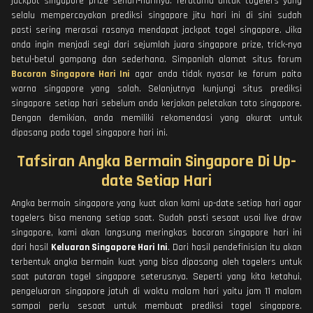
jackpot singapore prize sehari-harinya. Terutama untuk togelers yang
selalu mempercayakan prediksi singapore jitu hari ini di sini sudah
pasti sering merasai rasanya mendapat jackpot togel singapore. Jika
anda ingin menjadi segi dari sejumlah juara singapore prize, trick-nya
betul-betul gampang dan sederhana. Simpanlah alamat situs forum
Bocoran Singapore Hari Ini
agar anda tidak nyasar ke forum paito
warna singapore yang salah. Selanjutnya kunjungi situs prediksi
singapore setiap hari sebelum anda kerjakan peletakan toto singapore.
Dengan demikian, anda memiliki rekomendasi yang akurat untuk
dipasang pada togel singapore hari ini.
Tafsiran Angka Bermain Singapore Di Up-
date Setiap Hari
Angka bermain singapore yang kuat akan kami up-date setiap hari agar
togelers bisa menang setiap saat. Sudah pasti sesaat usai live draw
singapore, kami akan langsung meringkas bocoran singapore hari ini
dari hasil
Keluaran Singapore Hari Ini
. Dari hasil pendefinisian itu akan
terbentuk angka bermain kuat yang bisa dipasang oleh togelers untuk
saat putaran togel singapore seterusnya. Seperti yang kita ketahui,
pengeluaran singapore jatuh di waktu malam hari yaitu jam 11 malam
sampai perlu sesaat untuk membuat prediksi togel singapore.