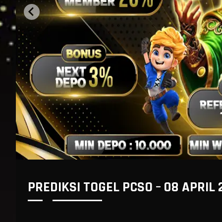
PREDIKSI TOGEL PCSO – 08 APRIL 