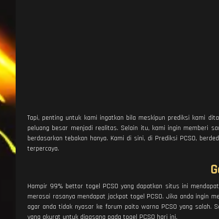
Tapi, penting untuk kami ingatkan bila meskipun prediksi kami dit
peluang besar menjadi realitas. Selain itu, kami ingin memberi 
berdasarkan tebakan hanya. Kami di sini, di Prediksi PCSO, berde
terpercaya.
G
Hampir 99% bettor togel PCSO yang dapatkan situs ini mendapat j
merasai rasanya mendapat jackpot togel PCSO. Jika anda ingin me
agar anda tidak nyasar ke forum paito warna PCSO yang salah. Se
yang akurat untuk dipasang pada togel PCSO hari ini.