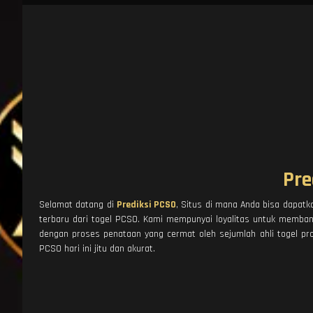
Pre
Selamat datang di
Prediksi PCSO
, Situs di mana Anda bisa dapatk
terbaru dari togel PCSO. Kami mempunyai loyalitas untuk membantu
dengan proses penataan yang cermat oleh sejumlah ahli togel pro
PCSO hari ini jitu dan akurat.