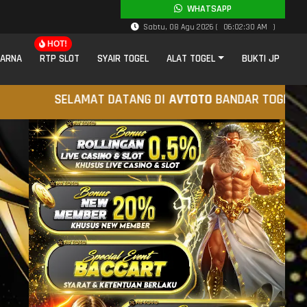
WHATSAPP
Sabtu, 08 Agu 2026 (
06:02:30 AM
)
WARNA
RTP SLOT
SYAIR TOGEL
ALAT TOGEL
BUKTI JP
SELAMAT DATANG DI
AVTOTO
BANDAR TOGEL ONLINE D