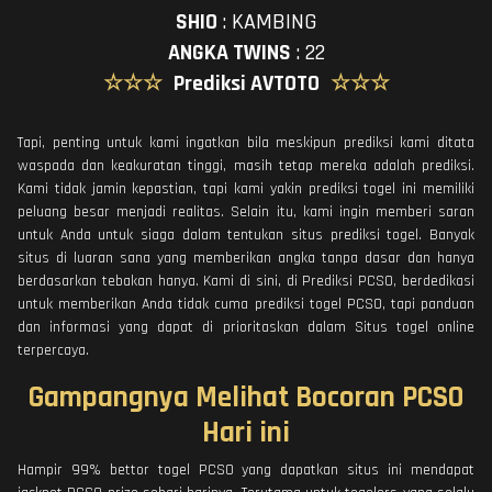
SHIO
:
KAMBING
ANGKA TWINS
:
22
☆☆☆
Prediksi AVTOTO
☆☆☆
Tapi, penting untuk kami ingatkan bila meskipun prediksi kami ditata
waspada dan keakuratan tinggi, masih tetap mereka adalah prediksi.
Kami tidak jamin kepastian, tapi kami yakin prediksi togel ini memiliki
peluang besar menjadi realitas. Selain itu, kami ingin memberi saran
untuk Anda untuk siaga dalam tentukan situs prediksi togel. Banyak
situs di luaran sana yang memberikan angka tanpa dasar dan hanya
berdasarkan tebakan hanya. Kami di sini, di Prediksi PCSO, berdedikasi
untuk memberikan Anda tidak cuma prediksi togel PCSO, tapi panduan
dan informasi yang dapat di prioritaskan dalam Situs togel online
terpercaya.
Gampangnya Melihat Bocoran PCSO
Hari ini
Hampir 99% bettor togel PCSO yang dapatkan situs ini mendapat