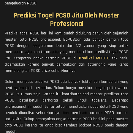
pengeluaran PCSO.
Prediksi Togel PCSO Jitu Oleh Master
Profesional
Prediksi togel PCSO hari ini kami sudah didukung penuh oleh sejumlah
master toto PCSO profesional. BaPCSOan ada banyak pemain toto
PCSO dengan pengalaman lebih dari 1/2 zaman yang siap untuk
membantu sejumlah totomania yang membutuhkan prediksi togel PCSO
jitu. Ketepatan angka bermain PCSO di
Prediksi AVTOTO
tak perlu
dicemaskan karena banyak pembuktian dari totomania yang kerap
memenangkan PCSO prize sehari-harinya.
Dalam membuat prediksi PCSO ada banyak faktor dan komponen yang
penting menjadi perhatian. Bukan hanya masukan angka paito warna
PCSO ke rumus saja. Karena itu kontributor dari master prediktor toto
PCSO betul-betul berharga sekali untuk togelers. Beberapa
professional ini sudah tentu tetap memutuskan pada data PCSO yang
hendak dianalisa sehari-harinya dan membuat bocoran PCSO hari ini
untuk kita. Cukup percayakan angka bermain PCSO hari ini pada master
toto PCSO karena itu anda bisa tembus jackpot PCSO pools dengan
mudah.