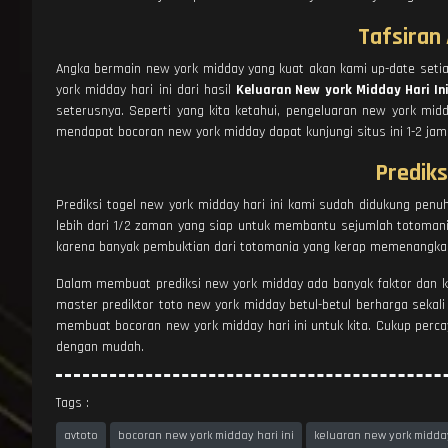
Tafsiran
Angka bermain new york midday yang kuat akan kami up-date setia
york midday hari ini dari hasil
Keluaran New york Midday Hari In
seterusnya. Seperti yang kita ketahui, pengeluaran new york mid
mendapat bocoran new york midday dapat kunjungi situs ini 1-2 ja
Prediks
Prediksi togel new york midday hari ini kami sudah didukung pe
lebih dari 1/2 zaman yang siap untuk membantu sejumlah totoman
karena banyak pembuktian dari totomania yang kerap memenangkan 
Dalam membuat prediksi new york midday ada banyak faktor dan ko
master prediktor toto new york midday betul-betul berharga sekal
membuat bocoran new york midday hari ini untuk kita. Cukup perc
dengan mudah.
Tags :
avtoto
bocoran new york midday hari ini
keluaran new york midday