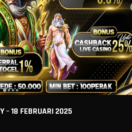
 – 18 FEBRUARI 2025