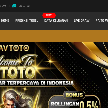
GRAM
LIVECHAT
HOME
PREDIKSI TOGEL
DATA KELUARAN
LIVE DRAW
PAITO 