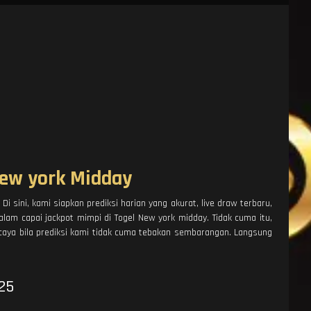
New york Midday
sini, kami siapkan prediksi harian yang akurat, live draw terbaru,
lam capai jackpot mimpi di Togel New york midday. Tidak cuma itu,
rcaya bila prediksi kami tidak cuma tebakan sembarangan. Langsung
025