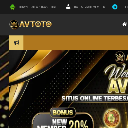
DAFTAR JADI MEMBER
TELE
DOWNLOAD APLIKASI TOGEL