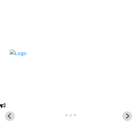
Whatsapp
Download
Daftar Jadi
Telegram
Livechat
Aplikasi Togel
Member
Prediksi
Data
Live
Syair
RTP
Paito
Home
Togel
Keluaran
Draw
Togel
Slot
Warna
SELAMAT DATANG DI
AVTOTO
BANDAR TOGE