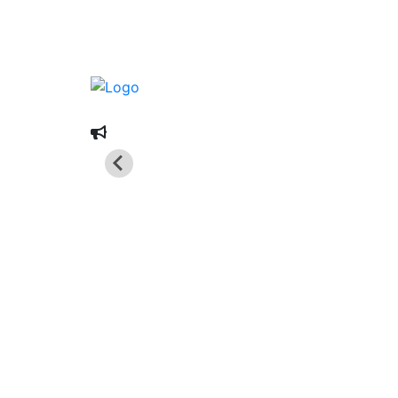
Daftar Jadi Mem
Download Aplikasi Togel
Home
P
PREDIKSI TOGEL NEW 