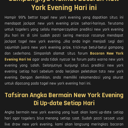
York Evening Hari ini
Hampir 99% bettor togel new york evening yang dapatkan situs ini
mendapat jackpot new york evening prize sehari-harinya. Terutama
untuk togelers yang selalu mempercayakan prediksi new york evening
jitu hari ini di sini sudah pasti sering merasai rasanya mendapat
jackpot togel new york evening. Jika anda ingin menjadi segi dari
sejumlah juara new york evening prize, trick-nya betul-betul gampang
dan sederhana. Simpanlah alamat situs forum
Bocoran New York
Evening Hari Ini
agar anda tidak nyasar ke forum paito warna new york
evening yang salah. Selanjutnya kunjungi situs prediksi new york
evening setiap hari sebelum anda kerjakan peletakan toto new york
evening. Dengan demikian, anda memiliki rekomendasi yang akurat
untuk dipasang pada togel new york evening hari ini.
Tafsiran Angka Bermain New York Evening
Di Up-date Setiap Hari
Angka bermain new york evening yang kuat akan kami up-date setiap
hari agar togelers bisa menang setiap saat. Sudah pasti sesaat usai
live draw new york evening, kami akan langsung meringkas bocoran