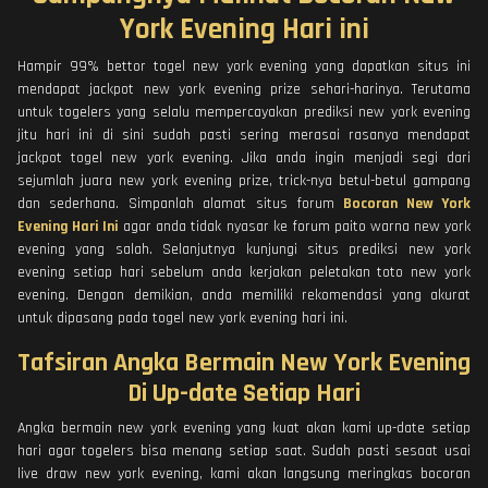
York Evening Hari ini
Hampir 99% bettor togel new york evening yang dapatkan situs ini
mendapat jackpot new york evening prize sehari-harinya. Terutama
untuk togelers yang selalu mempercayakan prediksi new york evening
jitu hari ini di sini sudah pasti sering merasai rasanya mendapat
jackpot togel new york evening. Jika anda ingin menjadi segi dari
sejumlah juara new york evening prize, trick-nya betul-betul gampang
dan sederhana. Simpanlah alamat situs forum
Bocoran New York
Evening Hari Ini
agar anda tidak nyasar ke forum paito warna new york
evening yang salah. Selanjutnya kunjungi situs prediksi new york
evening setiap hari sebelum anda kerjakan peletakan toto new york
evening. Dengan demikian, anda memiliki rekomendasi yang akurat
untuk dipasang pada togel new york evening hari ini.
Tafsiran Angka Bermain New York Evening
Di Up-date Setiap Hari
Angka bermain new york evening yang kuat akan kami up-date setiap
hari agar togelers bisa menang setiap saat. Sudah pasti sesaat usai
live draw new york evening, kami akan langsung meringkas bocoran