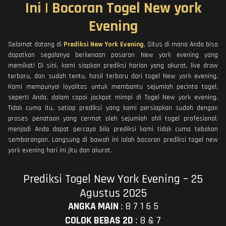
Ini | Bocoran Togel New york
Evening
Selamat datang di
Prediksi New York Evening
, Situs di mana Anda bisa
dapatkan segalanya berkenaan pasaran New york evening yang
memikat! Di sini, kami siapkan prediksi harian yang akurat, live draw
terbaru, dan sudah tentu, hasil terbaru dari togel New york evening.
Kami mempunyai loyalitas untuk membantu sejumlah pecinta togel,
seperti Anda, dalam capai jackpot mimpi di Togel New york evening.
Tidak cuma itu, setiap prediksi yang kami persiapkan sudah dengan
proses penataan yang cermat oleh sejumlah ahli togel profesional,
menjadi Anda dapat percaya bila prediksi kami tidak cuma tebakan
sembarangan. Langsung di bawah ini ialah bocoran prediksi togel new
york evening hari ini jitu dan akurat.
Prediksi Togel New York Evening – 25
Agustus 2025
ANGKA MAIN
:
8 7 1 6 5
COLOK BEBAS 2D
:
8 & 7