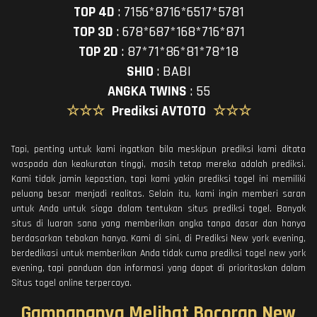
TOP 4D
:
7156*8716*6517*5781
TOP 3D
:
678*687*168*716*871
TOP 2D
:
87*71*86*81*78*18
SHIO
:
BABI
ANGKA TWINS
:
55
☆☆☆
Prediksi AVTOTO
☆☆☆
Tapi, penting untuk kami ingatkan bila meskipun prediksi kami ditata
waspada dan keakuratan tinggi, masih tetap mereka adalah prediksi.
Kami tidak jamin kepastian, tapi kami yakin prediksi togel ini memiliki
peluang besar menjadi realitas. Selain itu, kami ingin memberi saran
untuk Anda untuk siaga dalam tentukan situs prediksi togel. Banyak
situs di luaran sana yang memberikan angka tanpa dasar dan hanya
berdasarkan tebakan hanya. Kami di sini, di Prediksi New york evening,
berdedikasi untuk memberikan Anda tidak cuma prediksi togel new york
evening, tapi panduan dan informasi yang dapat di prioritaskan dalam
Situs togel online terpercaya.
Gampangnya Melihat Bocoran New