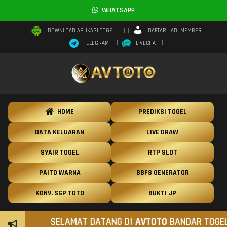
WHATSAPP
DAFTAR JADI MEMBER
DOWNLOAD APLIKASI TOGEL
TELEGRAM
LIVECHAT
HOME
PREDIKSI TOGEL
DATA KELUARAN
LIVE DRAW
SYAIR TOGEL
RTP SLOT
PAITO WARNA
BBFS GENERATOR
KONV. SGP TOTO
BUKTI JP
SELAMAT DATANG DI
AVTOTO
BANDAR TOGEL ONL