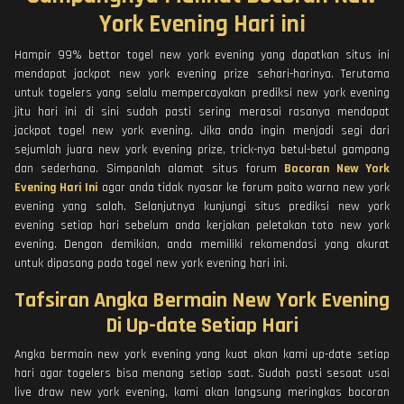
York Evening Hari ini
Hampir 99% bettor togel new york evening yang dapatkan situs ini
mendapat jackpot new york evening prize sehari-harinya. Terutama
untuk togelers yang selalu mempercayakan prediksi new york evening
jitu hari ini di sini sudah pasti sering merasai rasanya mendapat
jackpot togel new york evening. Jika anda ingin menjadi segi dari
sejumlah juara new york evening prize, trick-nya betul-betul gampang
dan sederhana. Simpanlah alamat situs forum
Bocoran New York
Evening Hari Ini
agar anda tidak nyasar ke forum paito warna new york
evening yang salah. Selanjutnya kunjungi situs prediksi new york
evening setiap hari sebelum anda kerjakan peletakan toto new york
evening. Dengan demikian, anda memiliki rekomendasi yang akurat
untuk dipasang pada togel new york evening hari ini.
Tafsiran Angka Bermain New York Evening
Di Up-date Setiap Hari
Angka bermain new york evening yang kuat akan kami up-date setiap
hari agar togelers bisa menang setiap saat. Sudah pasti sesaat usai
live draw new york evening, kami akan langsung meringkas bocoran