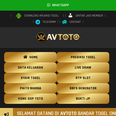
WHATSAPP
DAFTAR JADI MEMBER
DOWNLOAD APLIKASI TOGEL
TELEGRAM
LIVECHAT
HOME
PREDIKSI TOGEL
DATA KELUARAN
LIVE DRAW
SYAIR TOGEL
RTP SLOT
PAITO WARNA
BBFS GENERATOR
KONV. SGP TOTO
BUKTI JP
SELAMAT DATANG DI
AVTOTO
BANDAR TOGEL ONLINE