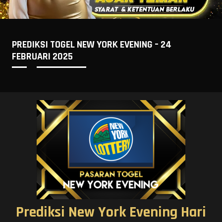
PREDIKSI TOGEL NEW YORK EVENING – 24
FEBRUARI 2025
Prediksi New York Evening Hari