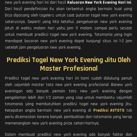
new york evening hari ini dari hasil
Keluaran New York Evening Hari Ini
.
Dari hasil pendefinisian itu akan terbentuk angka bermain kuat yang
bisa dipasang oleh togelers untuk saat putaran togel new york evening
seterusnya. Seperti yang kita ketahui, pengeluaran new york evening
jatuh di waktu malam hari yaitu jam 11 malam sampai perlu sesaat
untuk membuat prediksi togel new york evening. Totomania yang ingin
mendapat bocoran new york evening dapat kunjungi situs ini 1-2 jam
setelah jam pengeluaran new york evening.
Prediksi Togel New York Evening Jitu Oleh
Master Profesional
Prediksi togel new york evening hari ini kami sudah didukung penuh
oleh sejumlah master toto new york evening profesional. Banew york
eveningan ada banyak pemain toto new york evening dengan
pengalaman lebih dari 1/2 zaman yang siap untuk membantu sejumlah
totomania yang membutuhkan prediksi togel new york evening jitu.
Ketepatan angka bermain new york evening di
Prediksi AVTOTO
tak
perlu dicemaskan karena banyak pembuktian dari totomania yang kerap
memenangkan new york evening prize sehari-harinya.
Dalam membuat prediksi new york evening ada banyak faktor dan