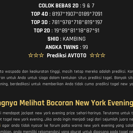
COLOK BEBAS 2D
:
9 & 7
TOP 4D
:
8197*1907*0189*7091
TOP 3D
:
781*978*718*819*197
TOP 2D
:
19*89*81*18*87*91
SHIO
:
KAMBING
ANGKA TWINS
:
99
☆☆☆
Prediksi AVTOTO
☆☆☆
ata waspada dan keakuratan tinggi, masih tetap mereka adalah prediksi. Kami 
saran untuk Anda untuk siaga dalam tentukan situs prediksi togel. Banyak 
ening, berdedikasi untuk memberikan Anda tidak cuma prediksi togel new yo
nya Melihat Bocoran New York Evening 
i mendapat jackpot new york evening prize sehari-harinya. Terutama untuk t
ot togel new york evening. Jika anda ingin menjadi segi dari sejumlah juara n
i
agar anda tidak nyasar ke forum paito warna new york evening yang salah.
ikian, anda memiliki rekomendasi yang akurat untuk dipasang pada togel new