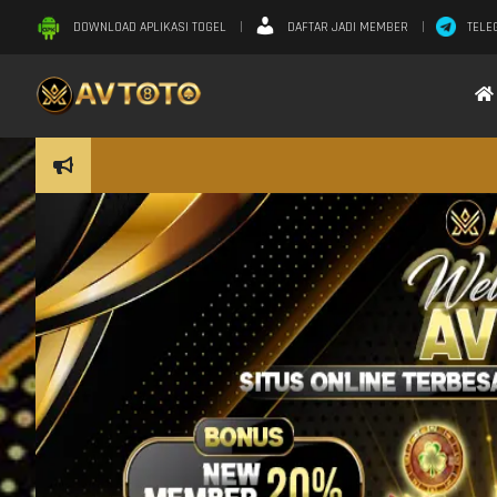
DAFTAR JADI MEMBER
TELE
DOWNLOAD APLIKASI TOGEL