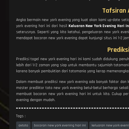
Tafsiran 
Angka bermain new york evening yang kuat akan kami up-date setia
york evening hari ini dari hasil
Keluaran New York Evening Hari In
seterusnya. Seperti yang kita ketahui, pengeluaran new york eve
mendapat bocoran new york evening dapat kunjungi situs ini 1-2 ja
Prediks
Prediksi togel new york evening hari ini kami sudah didukung pe
lebih dari 1/2 zaman yang siap untuk membantu sejumlah totomani
karena banyak pembuktian dari totomania yang kerap memenangkan 
Dalam membuat prediksi new york evening ada banyak faktor dan k
master prediktor toto new york evening betul-betul berharga sekal
membuat bocoran new york evening hari ini untuk kita. Cukup pe
evening dengan mudah.
Tags :
avtoto
bocoran new york evening hari ini
keluaran new york evenin