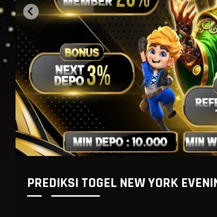
PREDIKSI TOGEL NEW YORK EVENIN