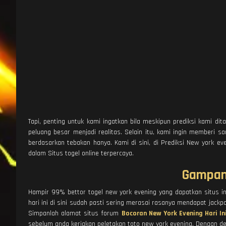
Tapi, penting untuk kami ingatkan bila meskipun prediksi kami dit
peluang besar menjadi realitas. Selain itu, kami ingin memberi 
berdasarkan tebakan hanya. Kami di sini, di Prediksi New york ev
dalam Situs togel online terpercaya.
Gampang
Hampir 99% bettor togel new york evening yang dapatkan situs in
hari ini di sini sudah pasti sering merasai rasanya mendapat jackp
Simpanlah alamat situs forum
Bocoran New York Evening Hari In
sebelum anda kerjakan peletakan toto new york evening. Dengan dem