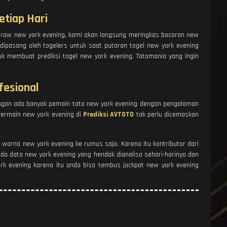
etiap Hari
e draw new york evening, kami akan langsung meringkas bocoran new
a dipasang oleh togelers untuk saat putaran togel new york evening
uk membuat prediksi togel new york evening. Totomania yang ingin
fesional
ningan ada banyak pemain toto new york evening dengan pengalaman
bermain new york evening di
Prediksi AVTOTO
tak perlu dicemaskan
arna new york evening ke rumus saja. Karena itu kontributor dari
ada data new york evening yang hendak dianalisa sehari-harinya dan
rk evening karena itu anda bisa tembus jackpot new york evening