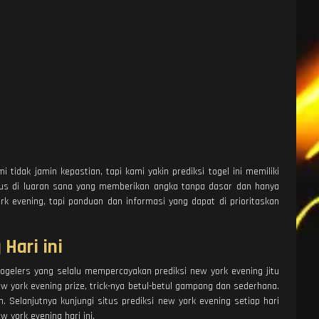
tidak jamin kepastian, tapi kami yakin prediksi togel ini memiliki
situs di luaran sana yang memberikan angka tanpa dasar dan hanya
rk evening, tapi panduan dan informasi yang dapat di prioritaskan
Hari ini
ogelers yang selalu mempercayakan prediksi new york evening jitu
ew york evening prize, trick-nya betul-betul gampang dan sederhana.
 Selanjutnya kunjungi situs prediksi new york evening setiap hari
 york evening hari ini.