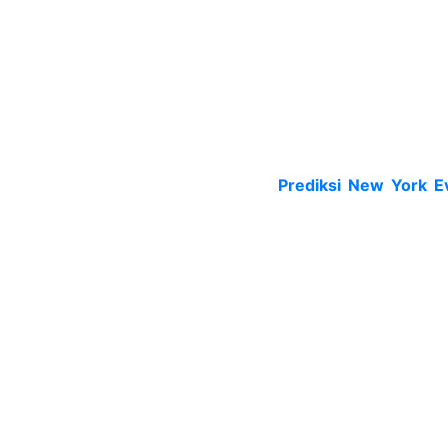
Prediksi New Yo
Selamat datang di
Prediksi New York E
memikat! Di sini, kami siapkan prediksi ha
mempunyai loyalitas untuk membantu sejum
itu, setiap prediksi yang kami persiapka
percaya bila prediksi kami tidak cuma teb
dan akurat.
Pre