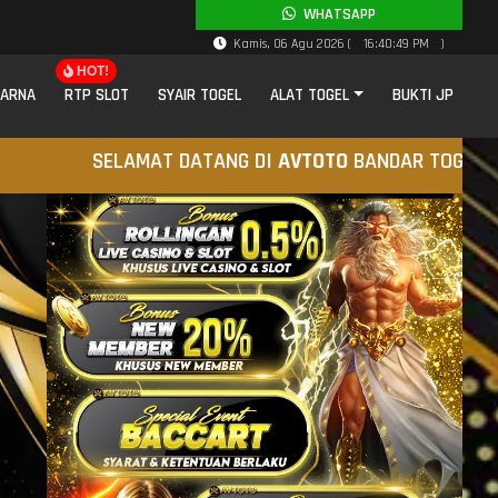
WHATSAPP
Kamis, 06 Agu 2026 (
16:40:49 PM
)
WARNA
RTP SLOT
SYAIR TOGEL
ALAT TOGEL
BUKTI JP
SELAMAT DATANG DI
AVTOTO
BANDAR TOGEL ONLINE D