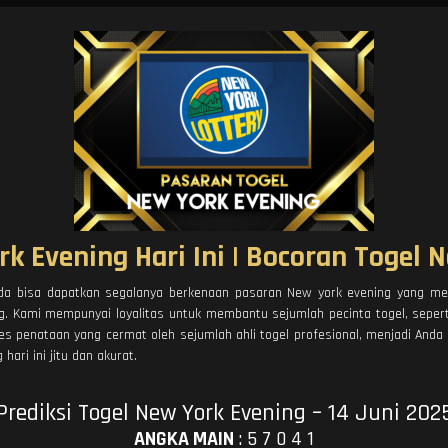
rk Evening Hari Ini | Bocoran Togel 
da bisa dapatkan segalanya berkenaan pasaran New york evening yang memik
ng. Kami mempunyai loyalitas untuk membantu sejumlah pecinta togel, sepert
es penataan yang cermat oleh sejumlah ahli togel profesional, menjadi Anda
hari ini jitu dan akurat.
Prediksi Togel New York Evening – 14 Juni 202
ANGKA MAIN
:
5 7 0 4 1