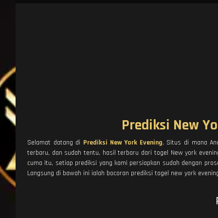
Prediksi New Yo
Selamat datang di
Prediksi New York Evening
, Situs di mana An
terbaru, dan sudah tentu, hasil terbaru dari togel New york eveni
cuma itu, setiap prediksi yang kami persiapkan sudah dengan pros
Langsung di bawah ini ialah bocoran prediksi togel new york evening 