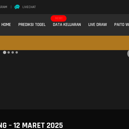
GRAM
LIVECHAT
HOME
PREDIKSI TOGEL
DATA KELUARAN
LIVE DRAW
PAITO 
G – 12 MARET 2025