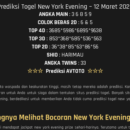
rediksi Togel New York Evening – 12 Maret 20
ANGKA MAIN
:
3 6 8 5 9
COLOK BEBAS 2D
:
6 & 5
TOP 4D
:
3685*5986*6895*9638
TOP 3D
:
853*368*685*536*563
TOP 2D
:
36*38*85*63*86*56
SHIO
:
HARIMAU
ANGKA TWINS
:
33
☆☆☆
Prediksi AVTOTO
☆☆☆
ata waspada dan keakuratan tinggi, masih tetap mereka adalah prediksi. Kami 
saran untuk Anda untuk siaga dalam tentukan situs prediksi togel. Banyak 
ening, berdedikasi untuk memberikan Anda tidak cuma prediksi togel new yo
nya Melihat Bocoran New York Evening 
i mendapat jackpot new york evening prize sehari-harinya. Terutama untuk t