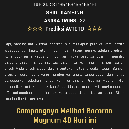
TOP 2D
:
31*35*53*65*56*61
SHIO
:
KAMBING
ANGKA TWINS
:
22
☆☆☆
Prediksi AVTOTO
☆☆☆
Tapi, penting untuk kami ingatkan bila meskipun prediksi kami ditata
waspada dan keakuratan tinggi, masih tetap mereka adalah prediksi.
Kami tidak jamin kepastian, tapi kami yakin prediksi togel ini memiliki
peluang besar menjadi realitas. Selain itu, kami ingin memberi saran
untuk Anda untuk siaga dalam tentukan situs prediksi togel. Banyak
situs di luaran sana yang memberikan angka tanpa dasar dan hanya
berdasarkan tebakan hanya. Kami di sini, di Prediksi Magnum 4D,
berdedikasi untuk memberikan Anda tidak cuma prediksi togel magnum
4D, tapi panduan dan informasi yang dapat di prioritaskan dalam Situs
togel online terpercaya.
Gampangnya Melihat Bocoran
Magnum 4D Hari ini