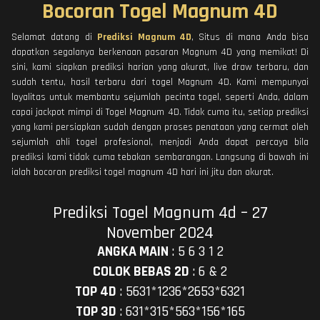
Bocoran Togel Magnum 4D
Selamat datang di
Prediksi Magnum 4D
, Situs di mana Anda bisa
dapatkan segalanya berkenaan pasaran Magnum 4D yang memikat! Di
sini, kami siapkan prediksi harian yang akurat, live draw terbaru, dan
sudah tentu, hasil terbaru dari togel Magnum 4D. Kami mempunyai
loyalitas untuk membantu sejumlah pecinta togel, seperti Anda, dalam
capai jackpot mimpi di Togel Magnum 4D. Tidak cuma itu, setiap prediksi
yang kami persiapkan sudah dengan proses penataan yang cermat oleh
sejumlah ahli togel profesional, menjadi Anda dapat percaya bila
prediksi kami tidak cuma tebakan sembarangan. Langsung di bawah ini
ialah bocoran prediksi togel magnum 4D hari ini jitu dan akurat.
Prediksi Togel Magnum 4d – 27
November 2024
ANGKA MAIN
:
5 6 3 1 2
COLOK BEBAS 2D
:
6 & 2
TOP 4D
:
5631*1236*2653*6321
TOP 3D
:
631*315*563*156*165