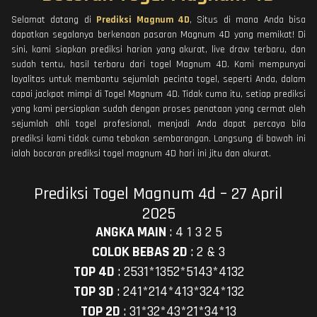
Selamat datang di
Prediksi Magnum 4D
, Situs di mana Anda bisa
dapatkan segalanya berkenaan pasaran Magnum 4D yang memikat! Di
sini, kami siapkan prediksi harian yang akurat, live draw terbaru, dan
sudah tentu, hasil terbaru dari togel Magnum 4D. Kami mempunyai
loyalitas untuk membantu sejumlah pecinta togel, seperti Anda, dalam
capai jackpot mimpi di Togel Magnum 4D. Tidak cuma itu, setiap prediksi
yang kami persiapkan sudah dengan proses penataan yang cermat oleh
sejumlah ahli togel profesional, menjadi Anda dapat percaya bila
prediksi kami tidak cuma tebakan sembarangan. Langsung di bawah ini
ialah bocoran prediksi togel magnum 4D hari ini jitu dan akurat.
Prediksi Togel Magnum 4d – 27 April
2025
ANGKA MAIN
:
4 1 3 2 5
COLOK BEBAS 2D
:
2 & 3
TOP 4D
:
2531*1352*5143*4132
TOP 3D
:
241*214*413*324*132
TOP 2D
:
31*32*43*21*34*13