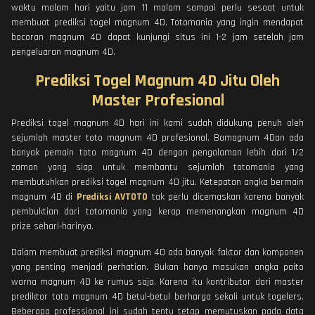
waktu malam hari yaitu jam 11 malam sampai perlu sesaat untuk
membuat prediksi togel magnum 4D. Totomania yang ingin mendapat
bocoran magnum 4D dapat kunjungi situs ini 1-2 jam setelah jam
pengeluaran magnum 4D.
Prediksi Togel Magnum 4D Jitu Oleh
Master Profesional
Prediksi togel magnum 4D hari ini kami sudah didukung penuh oleh
sejumlah master toto magnum 4D profesional. Bamagnum 4Dan ada
banyak pemain toto magnum 4D dengan pengalaman lebih dari 1/2
zaman yang siap untuk membantu sejumlah totomania yang
membutuhkan prediksi togel magnum 4D jitu. Ketepatan angka bermain
magnum 4D di
Prediksi AVTOTO
tak perlu dicemaskan karena banyak
pembuktian dari totomania yang kerap memenangkan magnum 4D
prize sehari-harinya.
Dalam membuat prediksi magnum 4D ada banyak faktor dan komponen
yang penting menjadi perhatian. Bukan hanya masukan angka paito
warna magnum 4D ke rumus saja. Karena itu kontributor dari master
prediktor toto magnum 4D betul-betul berharga sekali untuk togelers.
Beberapa professional ini sudah tentu tetap memutuskan pada data