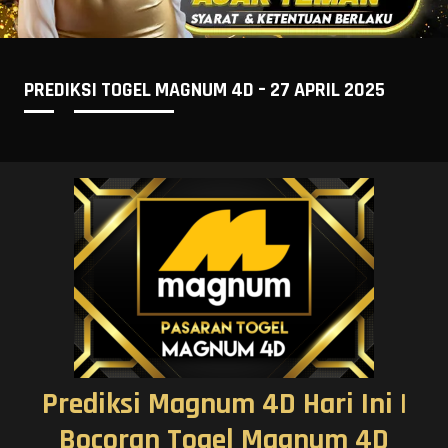
PREDIKSI TOGEL MAGNUM 4D – 27 APRIL 2025
Prediksi Magnum 4D Hari Ini |
Bocoran Togel Magnum 4D