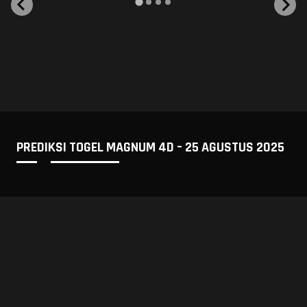
PREDIKSI TOGEL MAGNUM 4D – 25 AGUSTUS 2025