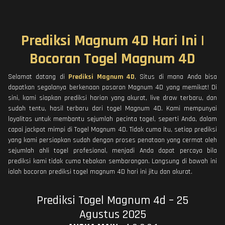
Prediksi Magnum 4D Hari Ini |
Bocoran Togel Magnum 4D
Selamat datang di
Prediksi Magnum 4D
, Situs di mana Anda bisa
dapatkan segalanya berkenaan pasaran Magnum 4D yang memikat! Di
sini, kami siapkan prediksi harian yang akurat, live draw terbaru, dan
sudah tentu, hasil terbaru dari togel Magnum 4D. Kami mempunyai
loyalitas untuk membantu sejumlah pecinta togel, seperti Anda, dalam
capai jackpot mimpi di Togel Magnum 4D. Tidak cuma itu, setiap prediksi
yang kami persiapkan sudah dengan proses penataan yang cermat oleh
sejumlah ahli togel profesional, menjadi Anda dapat percaya bila
prediksi kami tidak cuma tebakan sembarangan. Langsung di bawah ini
ialah bocoran prediksi togel magnum 4D hari ini jitu dan akurat.
Prediksi Togel Magnum 4d – 25
Agustus 2025