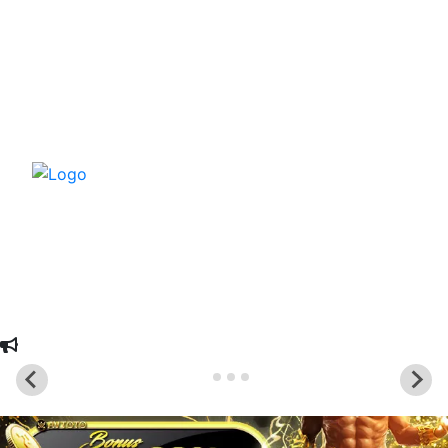
Whatsapp
Daftar Jadi
Download
Member
Telegram
Livechat
Aplikasi Togel
Prediksi
Data
Live
Syair
RTP
Paito
Home
Togel
Keluaran
Draw
Togel
Slot
Warna
SELAMAT DATANG DI
AVTOTO
BANDAR TOGE