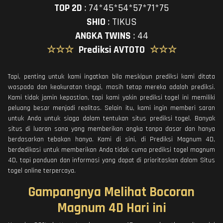
TOP 2D
:
74*45*54*57*71*75
SHIO
:
TIKUS
ANGKA TWINS
:
44
☆☆☆
Prediksi AVTOTO
☆☆☆
Tapi, penting untuk kami ingatkan bila meskipun prediksi kami ditata
waspada dan keakuratan tinggi, masih tetap mereka adalah prediksi.
Kami tidak jamin kepastian, tapi kami yakin prediksi togel ini memiliki
peluang besar menjadi realitas. Selain itu, kami ingin memberi saran
untuk Anda untuk siaga dalam tentukan situs prediksi togel. Banyak
situs di luaran sana yang memberikan angka tanpa dasar dan hanya
berdasarkan tebakan hanya. Kami di sini, di Prediksi Magnum 4D,
berdedikasi untuk memberikan Anda tidak cuma prediksi togel magnum
4D, tapi panduan dan informasi yang dapat di prioritaskan dalam Situs
togel online terpercaya.
Gampangnya Melihat Bocoran
Magnum 4D Hari ini