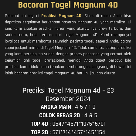
Bocoran Togel Magnum 4D
Selamat datang di
Prediksi Magnum 4D
, Situs di mana Anda bisa
dapatkan segalanya berkenaan pasaran Magnum 4D yang memikat! Di
sini, kami siapkan prediksi harian yang akurat, live draw terbaru, dan
sudah tentu, hasil terbaru dari togel Magnum 4D. Kami mempunyai
loyalitas untuk membantu sejumlah pecinta togel, seperti Anda, dalam
capai jackpot mimpi di Togel Magnum 4D. Tidak cuma itu, setiap prediksi
yang kami persiapkan sudah dengan proses penataan yang cermat oleh
sejumlah ahli togel profesional, menjadi Anda dapat percaya bila
prediksi kami tidak cuma tebakan sembarangan. Langsung di bawah ini
ialah bocoran prediksi togel magnum 4D hari ini jitu dan akurat.
Prediksi Togel Magnum 4d – 23
Desember 2024
ANGKA MAIN
:
4 5 7 1 0
COLOK BEBAS 2D
:
4 & 5
TOP 4D
:
0547*4571*1075*5701
TOP 3D
:
571*714*457*145*154