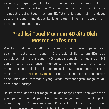
seterusnya. Seperti yang kita ketahui, pengeluaran magnum 4D jatuh di
waktu malam hari yaitu jam 11 malam sampai perlu sesaat untuk
membuat prediksi togel magnum 4D. Totomania yang ingin mendapat
bocoran magnum 4D dapat kunjungi situs ini 1-2 jam setelah jam
pengeluaran magnum 4D.
Prediksi Togel Magnum 4D Jitu Oleh
Master Profesional
Prediksi togel magnum 4D hari ini kami sudah didukung penuh oleh
sejumlah master toto magnum 4D profesional. Bamagnum 4Dan ada
banyak pemain toto magnum 4D dengan pengalaman lebih dari 1/2
zaman yang siap untuk membantu sejumlah totomania yang
membutuhkan prediksi togel magnum 4D jitu. Ketepatan angka bermain
magnum 4D di
Prediksi AVTOTO
tak perlu dicemaskan karena banyak
pembuktian dari totomania yang kerap memenangkan magnum 4D
prize sehari-harinya.
Dalam membuat prediksi magnum 4D ada banyak faktor dan komponen
yang penting menjadi perhatian. Bukan hanya masukan angka paito
warna magnum 4D ke rumus saja. Karena itu kontributor dari master
prediktor toto magnum 4D betul-betul berharga sekali untuk togelers.