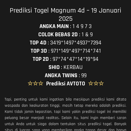
Prediksi Togel Magnum 4d – 19 Januari
2025
ANGKA MAIN
:
1 4 9 7 3
COLOK BEBAS 2D
:
1 & 9
TOP 4D
:
3419*1497*4937*7394
TOP 3D
:
971*149*497*714*741
TOP 2D
:
97*74*47*14*19*94
SHIO
:
KERBAU
ANGKA TWINS
:
99
☆☆☆
Prediksi AVTOTO
☆☆☆
Tapi, penting untuk kami ingatkan bila meskipun prediksi kami ditata
waspada dan keakuratan tinggi, masih tetap mereka adalah prediksi.
Kami tidak jamin kepastian, tapi kami yakin prediksi togel ini memiliki
peluang besar menjadi realitas. Selain itu, kami ingin memberi saran
untuk Anda untuk siaga dalam tentukan situs prediksi togel. Banyak
situs di luaran sana yang memberikan angka tanpa dasar dan hanya