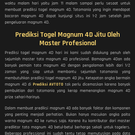
waktu malam hari yaitu jam 11 malam sampai perlu sesaat untuk
membuat prediksi togel magnum 4D. Totomania yang ingin mendapat
bocoran magnum 4D dapat kunjungi situs ini 1-2 jam setelah jam
pengeluaran magnum 4D.
Prediksi Togel Magnum 4D Jitu Oleh
Master Profesional
Prediksi togel magnum 4D hari ini kami sudah didukung penuh oleh
sejumlah master toto magnum 4D profesional. Bamagnum 4Dan ada
banyak pemain toto magnum 4D dengan pengalaman lebih dari 1/2
zaman yang siap untuk membantu sejumlah totomania yang
membutuhkan prediksi togel magnum 4D jitu. Ketepatan angka bermain
magnum 4D di
Prediksi AVTOTO
tak perlu dicemaskan karena banyak
pembuktian dari totomania yang kerap memenangkan magnum 4D
prize sehari-harinya.
Dalam membuat prediksi magnum 4D ada banyak faktor dan komponen
yang penting menjadi perhatian. Bukan hanya masukan angka paito
warna magnum 4D ke rumus saja. Karena itu kontributor dari master
prediktor toto magnum 4D betul-betul berharga sekali untuk togelers.
Beberapa professional ini sudah tentu tetap memutuskan pada data