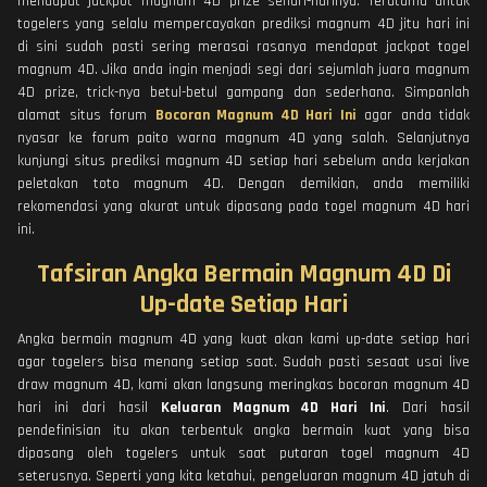
mendapat jackpot magnum 4D prize sehari-harinya. Terutama untuk
togelers yang selalu mempercayakan prediksi magnum 4D jitu hari ini
di sini sudah pasti sering merasai rasanya mendapat jackpot togel
magnum 4D. Jika anda ingin menjadi segi dari sejumlah juara magnum
4D prize, trick-nya betul-betul gampang dan sederhana. Simpanlah
alamat situs forum
Bocoran Magnum 4D Hari Ini
agar anda tidak
nyasar ke forum paito warna magnum 4D yang salah. Selanjutnya
kunjungi situs prediksi magnum 4D setiap hari sebelum anda kerjakan
peletakan toto magnum 4D. Dengan demikian, anda memiliki
rekomendasi yang akurat untuk dipasang pada togel magnum 4D hari
ini.
Tafsiran Angka Bermain Magnum 4D Di
Up-date Setiap Hari
Angka bermain magnum 4D yang kuat akan kami up-date setiap hari
agar togelers bisa menang setiap saat. Sudah pasti sesaat usai live
draw magnum 4D, kami akan langsung meringkas bocoran magnum 4D
hari ini dari hasil
Keluaran Magnum 4D Hari Ini
. Dari hasil
pendefinisian itu akan terbentuk angka bermain kuat yang bisa
dipasang oleh togelers untuk saat putaran togel magnum 4D
seterusnya. Seperti yang kita ketahui, pengeluaran magnum 4D jatuh di