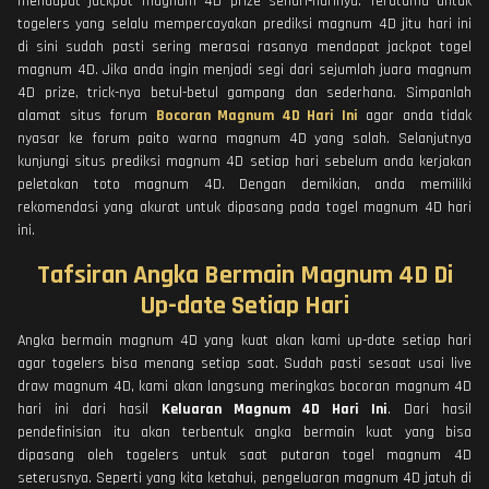
mendapat jackpot magnum 4D prize sehari-harinya. Terutama untuk
togelers yang selalu mempercayakan prediksi magnum 4D jitu hari ini
di sini sudah pasti sering merasai rasanya mendapat jackpot togel
magnum 4D. Jika anda ingin menjadi segi dari sejumlah juara magnum
4D prize, trick-nya betul-betul gampang dan sederhana. Simpanlah
alamat situs forum
Bocoran Magnum 4D Hari Ini
agar anda tidak
nyasar ke forum paito warna magnum 4D yang salah. Selanjutnya
kunjungi situs prediksi magnum 4D setiap hari sebelum anda kerjakan
peletakan toto magnum 4D. Dengan demikian, anda memiliki
rekomendasi yang akurat untuk dipasang pada togel magnum 4D hari
ini.
Tafsiran Angka Bermain Magnum 4D Di
Up-date Setiap Hari
Angka bermain magnum 4D yang kuat akan kami up-date setiap hari
agar togelers bisa menang setiap saat. Sudah pasti sesaat usai live
draw magnum 4D, kami akan langsung meringkas bocoran magnum 4D
hari ini dari hasil
Keluaran Magnum 4D Hari Ini
. Dari hasil
pendefinisian itu akan terbentuk angka bermain kuat yang bisa
dipasang oleh togelers untuk saat putaran togel magnum 4D
seterusnya. Seperti yang kita ketahui, pengeluaran magnum 4D jatuh di