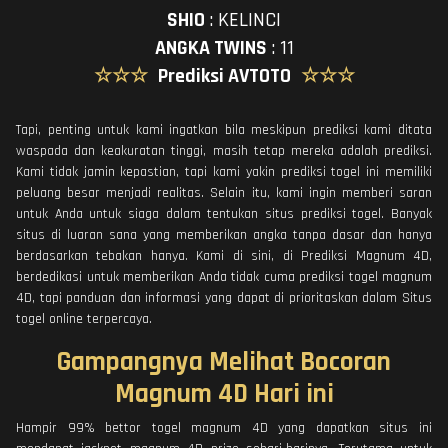
SHIO
:
KELINCI
ANGKA TWINS
:
11
☆☆☆
Prediksi AVTOTO
☆☆☆
Tapi, penting untuk kami ingatkan bila meskipun prediksi kami ditata
waspada dan keakuratan tinggi, masih tetap mereka adalah prediksi.
Kami tidak jamin kepastian, tapi kami yakin prediksi togel ini memiliki
peluang besar menjadi realitas. Selain itu, kami ingin memberi saran
untuk Anda untuk siaga dalam tentukan situs prediksi togel. Banyak
situs di luaran sana yang memberikan angka tanpa dasar dan hanya
berdasarkan tebakan hanya. Kami di sini, di Prediksi Magnum 4D,
berdedikasi untuk memberikan Anda tidak cuma prediksi togel magnum
4D, tapi panduan dan informasi yang dapat di prioritaskan dalam Situs
togel online terpercaya.
Gampangnya Melihat Bocoran
Magnum 4D Hari ini
Hampir 99% bettor togel magnum 4D yang dapatkan situs ini