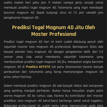
waktu malam hari yaitu jam 11 malam sampai perlu sesaat untuk
membuat prediksi togel magnum 4D. Totomania yang ingin mendapat
bocoran magnum 4D dapat kunjungi situs ini 1-2 jam setelah jam
pengeluaran magnum 4D.
Prediksi Togel Magnum 4D Jitu Oleh
Master Profesional
Prediksi togel magnum 4D hari ini kami sudah didukung penuh oleh
sejumlah master toto magnum 4D profesional. Bamagnum 4Dan ada
banyak pemain toto magnum 4D dengan pengalaman lebih dari 1/2
zaman yang siap untuk membantu sejumlah totomania yang
membutuhkan prediksi togel magnum 4D jitu. Ketepatan angka bermain
magnum 4D di
Prediksi AVTOTO
tak perlu dicemaskan karena banyak
pembuktian dari totomania yang kerap memenangkan magnum 4D
prize sehari-harinya.
Dalam membuat prediksi magnum 4D ada banyak faktor dan komponen
yang penting menjadi perhatian. Bukan hanya masukan angka paito
warna magnum 4D ke rumus saja. Karena itu kontributor dari master
prediktor toto magnum 4D betul-betul berharga sekali untuk togelers.
Beberapa professional ini sudah tentu tetap memutuskan pada data