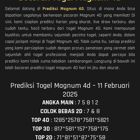
Selamat datang di
Prediksi Magnum 4D
, Situs di mana Anda bisa
dapatkan segalanya berkenaan pasaran Magnum 4D yang memikat! Di
sini, kami siapkan prediksi harian yang akurat, live draw terbaru, dan
sudah tentu, hasil terbaru dari togel Magnum 4D. Kami mempunyai
loyalitas untuk membantu sejumlah pecinta togel, seperti Anda, dalam
capai jackpot mimpi di Togel Magnum 4D. Tidak cuma itu, setiap prediksi
yang kami persiapkan sudah dengan proses penataan yang cermat oleh
sejumlah ahli togel profesional, menjadi Anda dapat percaya bila
prediksi kami tidak cuma tebakan sembarangan. Langsung di bawah ini
ialah bocoran prediksi togel magnum 4D hari ini jitu dan akurat.
Prediksi Togel Magnum 4d – 11 Februari
2025
ANGKA MAIN
:
7 5 8 1 2
COLOK BEBAS 2D
:
7 & 8
TOP 4D
:
1285*2578*7581*5821
TOP 3D
:
817*581*157*758*175
TOP 2D
:
71*81*51*87*75*58