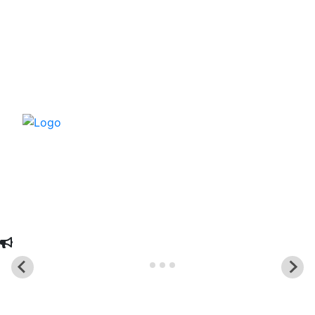
Whatsapp
Daftar Jadi
Download
Member
Telegram
Livechat
Aplikasi Togel
Prediksi
Data
Live
Syair
RTP
Paito
Home
Togel
Keluaran
Draw
Togel
Slot
Warna
SELAMAT DATANG DI
AVTOTO
BANDAR TOG