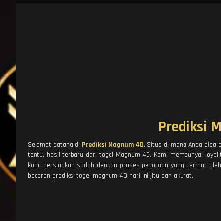
Prediksi 
Selamat datang di
Prediksi Magnum 4D
, Situs di mana Anda bisa 
tentu, hasil terbaru dari togel Magnum 4D. Kami mempunyai loyali
kami persiapkan sudah dengan proses penataan yang cermat oleh s
bocoran prediksi togel magnum 4D hari ini jitu dan akurat.