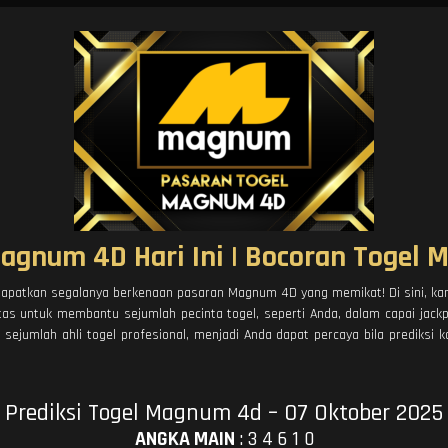
Magnum 4D Hari Ini | Bocoran Togel
dapatkan segalanya berkenaan pasaran Magnum 4D yang memikat! Di sini, kami
tas untuk membantu sejumlah pecinta togel, seperti Anda, dalam capai jackp
ejumlah ahli togel profesional, menjadi Anda dapat percaya bila prediksi 
Prediksi Togel Magnum 4d – 07 Oktober 2025
ANGKA MAIN
:
3 4 6 1 0