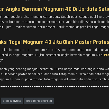
an Angka Bermain Magnum 4D Di Up-date Seti
ri agar togelers bisa menang setiap saat. Sudah pasti sesaat usai live 
finisian itu akan terbentuk angka bermain kuat yang bisa dipasang oleh tog
 yaitu jam 11 malam sampai perlu sesaat untuk membuat prediksi togel ma
iksi Togel Magnum 4D Jitu Oleh Master Profes
leh sejumlah master toto magnum 4D profesional. Bamagnum 4Dan ada banya
prediksi togel magnum 4D jitu. Ketepatan angka bermain magnum 4D di
Pr
ya.
en yang penting menjadi perhatian. Bukan hanya masukan angka paito war
lers. Beberapa professional ini sudah tentu tetap memutuskan pada data ma
magnum 4D hari ini pada master toto magnum 4D karena itu anda bisa temb
prediksi avtoto
prediksi magnum 4d