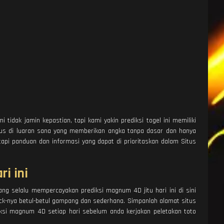
tidak jamin kepastian, tapi kami yakin prediksi togel ini memiliki
situs di luaran sana yang memberikan angka tanpa dasar dan hanya
api panduan dan informasi yang dapat di prioritaskan dalam Situs
i ini
g selalu mempercayakan prediksi magnum 4D jitu hari ini di sini
ick-nya betul-betul gampang dan sederhana. Simpanlah alamat situs
ksi magnum 4D setiap hari sebelum anda kerjakan peletakan toto