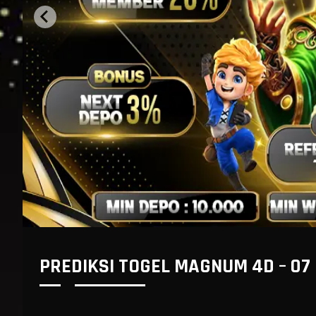
PREDIKSI TOGEL MAGNUM 4D – 07