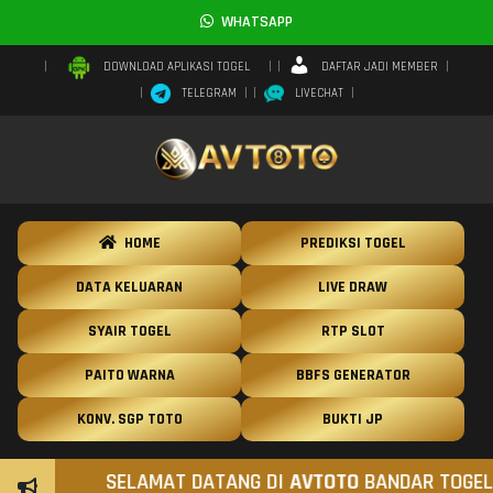
WHATSAPP
DAFTAR JADI MEMBER
DOWNLOAD APLIKASI TOGEL
TELEGRAM
LIVECHAT
HOME
PREDIKSI TOGEL
DATA KELUARAN
LIVE DRAW
SYAIR TOGEL
RTP SLOT
PAITO WARNA
BBFS GENERATOR
KONV. SGP TOTO
BUKTI JP
SELAMAT DATANG DI
AVTOTO
BANDAR TOGEL ONLI