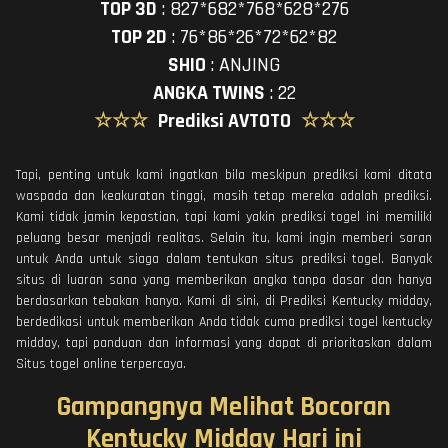
TOP 3D
:
827*682*768*628*276
TOP 2D
:
76*86*26*72*62*82
SHIO
:
ANJING
ANGKA TWINS
:
22
☆☆☆
Prediksi AVTOTO
☆☆☆
Tapi, penting untuk kami ingatkan bila meskipun prediksi kami ditata
waspada dan keakuratan tinggi, masih tetap mereka adalah prediksi.
Kami tidak jamin kepastian, tapi kami yakin prediksi togel ini memiliki
peluang besar menjadi realitas. Selain itu, kami ingin memberi saran
untuk Anda untuk siaga dalam tentukan situs prediksi togel. Banyak
situs di luaran sana yang memberikan angka tanpa dasar dan hanya
berdasarkan tebakan hanya. Kami di sini, di Prediksi Kentucky midday,
berdedikasi untuk memberikan Anda tidak cuma prediksi togel kentucky
midday, tapi panduan dan informasi yang dapat di prioritaskan dalam
Situs togel online terpercaya.
Gampangnya Melihat Bocoran
Kentucky Midday Hari ini