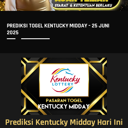
PREDIKSI TOGEL KENTUCKY MIDDAY – 25 JUNI
2025
Prediksi Kentucky Midday Hari Ini