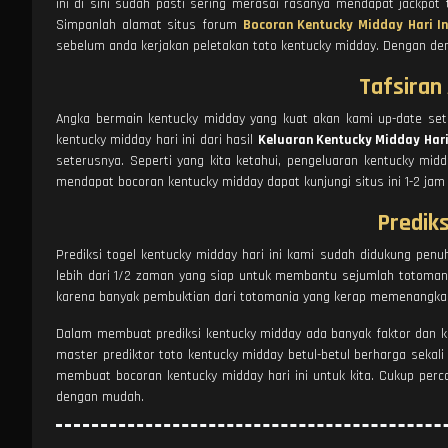
ini di sini sudah pasti sering merasai rasanya mendapat jackpot 
Simpanlah alamat situs forum
Bocoran Kentucky Midday Hari In
sebelum anda kerjakan peletakan toto kentucky midday. Dengan demi
Tafsiran
Angka bermain kentucky midday yang kuat akan kami up-date seti
kentucky midday hari ini dari hasil
Keluaran Kentucky Midday Hari
seterusnya. Seperti yang kita ketahui, pengeluaran kentucky mid
mendapat bocoran kentucky midday dapat kunjungi situs ini 1-2 jam
Prediks
Prediksi togel kentucky midday hari ini kami sudah didukung pe
lebih dari 1/2 zaman yang siap untuk membantu sejumlah totoman
karena banyak pembuktian dari totomania yang kerap memenangkan 
Dalam membuat prediksi kentucky midday ada banyak faktor dan ko
master prediktor toto kentucky midday betul-betul berharga sekal
membuat bocoran kentucky midday hari ini untuk kita. Cukup perc
dengan mudah.