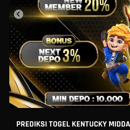
…
PREDIKSI TOGEL KENTUCKY MIDDAY