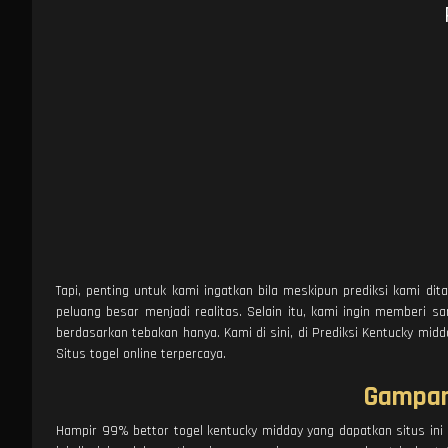
Tapi, penting untuk kami ingatkan bila meskipun prediksi kami dit
peluang besar menjadi realitas. Selain itu, kami ingin memberi 
berdasarkan tebakan hanya. Kami di sini, di Prediksi Kentucky mid
Situs togel online terpercaya.
Gampan
Hampir 99% bettor togel kentucky midday yang dapatkan situs ini 