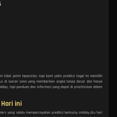
5
tidak jamin kepastian, tapi kami yakin prediksi togel ini memiliki
situs di luaran sana yang memberikan angka tanpa dasar dan hanya
idday, tapi panduan dan informasi yang dapat di prioritaskan dalam
ari ini
lers yang selalu mempercayakan prediksi kentucky midday jitu hari