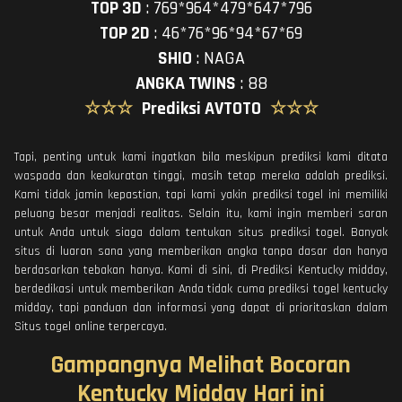
TOP 3D
:
769*964*479*647*796
TOP 2D
:
46*76*96*94*67*69
SHIO
:
NAGA
ANGKA TWINS
:
88
☆☆☆
Prediksi AVTOTO
☆☆☆
Tapi, penting untuk kami ingatkan bila meskipun prediksi kami ditata
waspada dan keakuratan tinggi, masih tetap mereka adalah prediksi.
Kami tidak jamin kepastian, tapi kami yakin prediksi togel ini memiliki
peluang besar menjadi realitas. Selain itu, kami ingin memberi saran
untuk Anda untuk siaga dalam tentukan situs prediksi togel. Banyak
situs di luaran sana yang memberikan angka tanpa dasar dan hanya
berdasarkan tebakan hanya. Kami di sini, di Prediksi Kentucky midday,
berdedikasi untuk memberikan Anda tidak cuma prediksi togel kentucky
midday, tapi panduan dan informasi yang dapat di prioritaskan dalam
Situs togel online terpercaya.
Gampangnya Melihat Bocoran
Kentucky Midday Hari ini