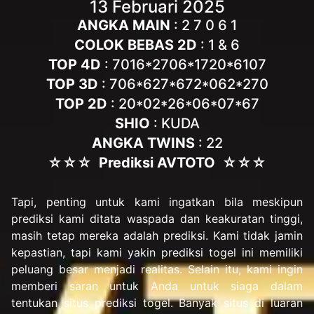
13 Februari 2025
ANGKA MAIN
:
2 7 0 6 1
COLOK BEBAS 2D
:
1 & 6
TOP 4D
:
7016*2706*1720*6107
TOP 3D
:
706*627*672*062*270
TOP 2D
:
20*02*26*06*07*67
SHIO
:
KUDA
ANGKA TWINS
:
22
☆☆☆
Prediksi AVTOTO
☆☆☆
Tapi, penting untuk kami ingatkan bila meskipun
prediksi kami ditata waspada dan keakuratan tinggi,
masih tetap mereka adalah prediksi. Kami tidak jamin
kepastian, tapi kami yakin prediksi togel ini memiliki
peluang besar menjadi realitas. Selain itu, kami ingin
memberi saran untuk Anda untuk siaga dalam
tentukan situs prediksi togel. Banyak situs di luaran