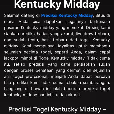
Kentucky Midday
Selamat datang di
Prediksi Kentucky Midday
, Situs di
mana Anda bisa dapatkan segalanya berkenaan
pasaran Kentucky midday yang memikat! Di sini, kami
siapkan prediksi harian yang akurat, live draw terbaru,
dan sudah tentu, hasil terbaru dari togel Kentucky
midday. Kami mempunyai loyalitas untuk membantu
sejumlah pecinta togel, seperti Anda, dalam capai
jackpot mimpi di Togel Kentucky midday. Tidak cuma
itu, setiap prediksi yang kami persiapkan sudah
dengan proses penataan yang cermat oleh sejumlah
ahli togel profesional, menjadi Anda dapat percaya
bila prediksi kami tidak cuma tebakan sembarangan.
Langsung di bawah ini ialah bocoran prediksi togel
kentucky midday hari ini jitu dan akurat.
Prediksi Togel Kentucky Midday –