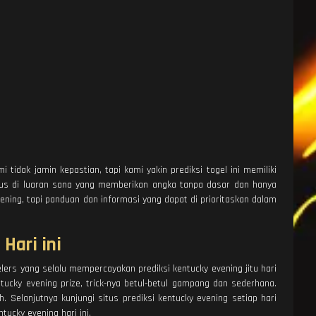
tidak jamin kepastian, tapi kami yakin prediksi togel ini memiliki
situs di luaran sana yang memberikan angka tanpa dasar dan hanya
vening, tapi panduan dan informasi yang dapat di prioritaskan dalam
Hari ini
lers yang selalu mempercayakan prediksi kentucky evening jitu hari
ntucky evening prize, trick-nya betul-betul gampang dan sederhana.
 Selanjutnya kunjungi situs prediksi kentucky evening setiap hari
ucky evening hari ini.