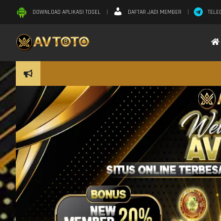
DAFTAR JADI MEMBER
TELE
DOWNLOAD APLIKASI TOGEL