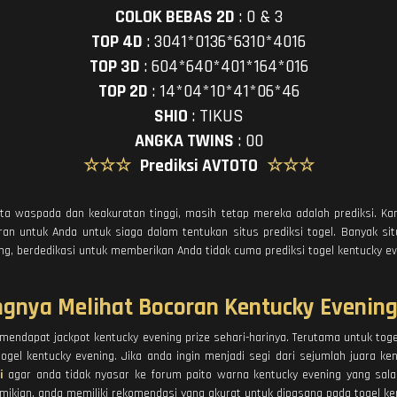
COLOK BEBAS 2D
:
0 & 3
TOP 4D
:
3041*0136*6310*4016
TOP 3D
:
604*640*401*164*016
TOP 2D
:
14*04*10*41*06*46
SHIO
:
TIKUS
ANGKA TWINS
:
00
☆☆☆
Prediksi AVTOTO
☆☆☆
ata waspada dan keakuratan tinggi, masih tetap mereka adalah prediksi. Kami 
saran untuk Anda untuk siaga dalam tentukan situs prediksi togel. Banyak 
ing, berdedikasi untuk memberikan Anda tidak cuma prediksi togel kentucky e
nya Melihat Bocoran Kentucky Evening 
mendapat jackpot kentucky evening prize sehari-harinya. Terutama untuk toge
ogel kentucky evening. Jika anda ingin menjadi segi dari sejumlah juara ke
i
agar anda tidak nyasar ke forum paito warna kentucky evening yang salah.
ikian, anda memiliki rekomendasi yang akurat untuk dipasang pada togel kent