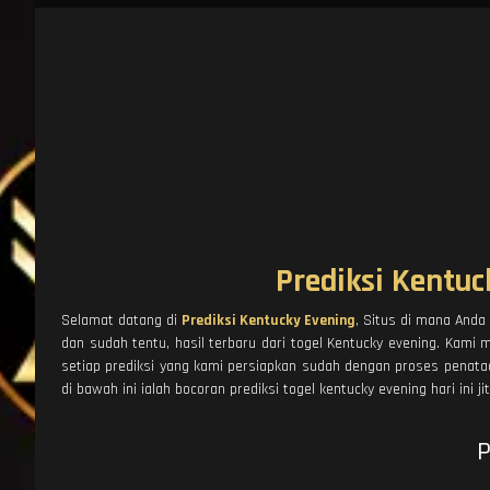
Prediksi Kentuc
Selamat datang di
Prediksi Kentucky Evening
, Situs di mana Anda
dan sudah tentu, hasil terbaru dari togel Kentucky evening. Kami 
setiap prediksi yang kami persiapkan sudah dengan proses penataa
di bawah ini ialah bocoran prediksi togel kentucky evening hari ini ji
P