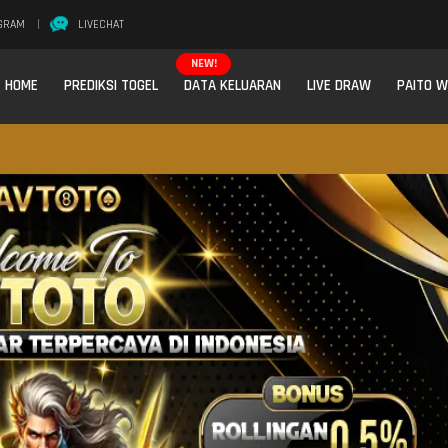
GRAM
LIVECHAT
HOME
PREDIKSI TOGEL
DATA KELUARAN
LIVE DRAW
PAITO 