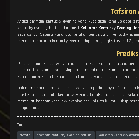
Tafsiran 
Angka bermain kentucky evening yang kuat akan kami up-date seti
kentucky evening hari ini dari hasil
Keluaran Kentucky Evening Hari
seterusnya. Seperti yang kita ketahui, pengeluaran kentucky eve
mendapat bocoran kentucky evening dapat kunjungi situs ini 1-2 ja
Prediks
Prediksi togel kentucky evening hari ini kami sudah didukung pe
lebih dari 1/2 zaman yang siap untuk membantu sejumlah totomani
karena banyak pembuktian dari totomania yang kerap memenangkan 
Dalam membuat prediksi kentucky evening ada banyak faktor dan k
master prediktor toto kentucky evening betul-betul berharga sekal
membuat bocoran kentucky evening hari ini untuk kita. Cukup perc
dengan mudah.
Tags :
avtoto
bocoran kentucky evening hari ini
keluaran kentucky evenin