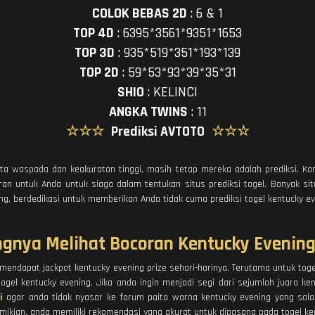
COLOK BEBAS 2D
:
6 & 1
TOP 4D
:
6395*3561*9351*1653
TOP 3D
:
935*519*351*193*139
TOP 2D
:
59*53*93*39*35*31
SHIO
:
KELINCI
ANGKA TWINS
:
11
☆☆☆
Prediksi AVTOTO
☆☆☆
ata waspada dan keakuratan tinggi, masih tetap mereka adalah prediksi. Kami 
saran untuk Anda untuk siaga dalam tentukan situs prediksi togel. Banyak 
ing, berdedikasi untuk memberikan Anda tidak cuma prediksi togel kentucky e
nya Melihat Bocoran Kentucky Evening 
mendapat jackpot kentucky evening prize sehari-harinya. Terutama untuk toge
ogel kentucky evening. Jika anda ingin menjadi segi dari sejumlah juara ke
i
agar anda tidak nyasar ke forum paito warna kentucky evening yang salah.
ikian, anda memiliki rekomendasi yang akurat untuk dipasang pada togel kent