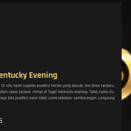
Kentucky Evening
 sini, kami siapkan prediksi harian yang akurat, live draw terbaru,
lam capai jackpot mimpi di Togel Kentucky evening. Tidak cuma itu,
rcaya bila prediksi kami tidak cuma tebakan sembarangan. Langsung
5