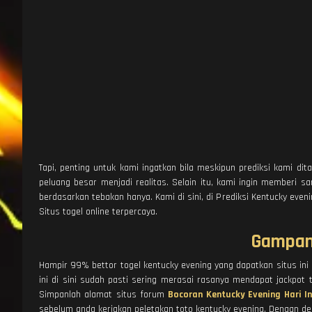
Tapi, penting untuk kami ingatkan bila meskipun prediksi kami dit
peluang besar menjadi realitas. Selain itu, kami ingin memberi 
berdasarkan tebakan hanya. Kami di sini, di Prediksi Kentucky even
Situs togel online terpercaya.
Gampang
Hampir 99% bettor togel kentucky evening yang dapatkan situs ini 
ini di sini sudah pasti sering merasai rasanya mendapat jackpot t
Simpanlah alamat situs forum
Bocoran Kentucky Evening Hari In
sebelum anda kerjakan peletakan toto kentucky evening. Dengan dem