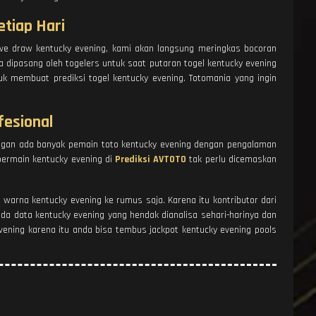
etiap Hari
ive draw kentucky evening, kami akan langsung meringkas bocoran
sa dipasang oleh togelers untuk saat putaran togel kentucky evening
uk membuat prediksi togel kentucky evening. Totomania yang ingin
fesional
ningan ada banyak pemain toto kentucky evening dengan pengalaman
bermain kentucky evening di
Prediksi AVTOTO
tak perlu dicemaskan
arna kentucky evening ke rumus saja. Karena itu kontributor dari
ada data kentucky evening yang hendak dianalisa sehari-harinya dan
vening karena itu anda bisa tembus jackpot kentucky evening pools