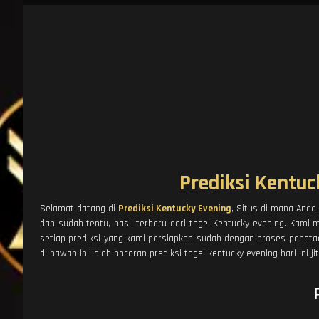
Prediksi Kentuc
Selamat datang di
Prediksi Kentucky Evening
, Situs di mana Anda
dan sudah tentu, hasil terbaru dari togel Kentucky evening. Kami 
setiap prediksi yang kami persiapkan sudah dengan proses penataa
di bawah ini ialah bocoran prediksi togel kentucky evening hari ini ji