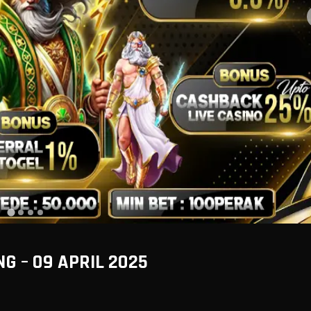
G – 09 APRIL 2025