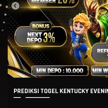
…
PREDIKSI TOGEL KENTUCKY EVENIN