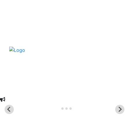
Whatsapp
Daftar Jadi
Download
Member
Telegram
Livechat
Aplikasi Togel
Prediksi
Data
Live
Syair
RTP
Paito
Home
Togel
Keluaran
Draw
Togel
Slot
Warna
SELAMAT DATANG DI
AVTOTO
BANDAR TOGEL