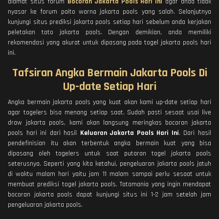
alamat situs forum
Bocoran Jakarta Pools Hari Ini
agar anda tidak
nyasar ke forum paito warna jakarta pools yang salah. Selanjutnya
kunjungi situs prediksi jakarta pools setiap hari sebelum anda kerjakan
peletakan toto jakarta pools. Dengan demikian, anda memiliki
rekomendasi yang akurat untuk dipasang pada togel jakarta pools hari
ini.
Tafsiran Angka Bermain Jakarta Pools Di
Up-date Setiap Hari
Angka bermain jakarta pools yang kuat akan kami up-date setiap hari
agar togelers bisa menang setiap saat. Sudah pasti sesaat usai live
draw jakarta pools, kami akan langsung meringkas bocoran jakarta
pools hari ini dari hasil
Keluaran Jakarta Pools Hari Ini
. Dari hasil
pendefinisian itu akan terbentuk angka bermain kuat yang bisa
dipasang oleh togelers untuk saat putaran togel jakarta pools
seterusnya. Seperti yang kita ketahui, pengeluaran jakarta pools jatuh
di waktu malam hari yaitu jam 11 malam sampai perlu sesaat untuk
membuat prediksi togel jakarta pools. Totomania yang ingin mendapat
bocoran jakarta pools dapat kunjungi situs ini 1-2 jam setelah jam
pengeluaran jakarta pools.