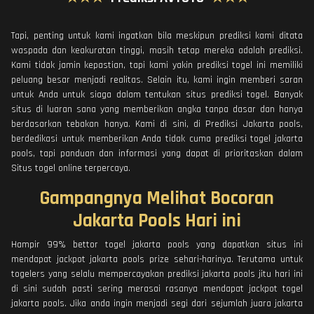
Tapi, penting untuk kami ingatkan bila meskipun prediksi kami ditata
waspada dan keakuratan tinggi, masih tetap mereka adalah prediksi.
Kami tidak jamin kepastian, tapi kami yakin prediksi togel ini memiliki
peluang besar menjadi realitas. Selain itu, kami ingin memberi saran
untuk Anda untuk siaga dalam tentukan situs prediksi togel. Banyak
situs di luaran sana yang memberikan angka tanpa dasar dan hanya
berdasarkan tebakan hanya. Kami di sini, di Prediksi Jakarta pools,
berdedikasi untuk memberikan Anda tidak cuma prediksi togel jakarta
pools, tapi panduan dan informasi yang dapat di prioritaskan dalam
Situs togel online terpercaya.
Gampangnya Melihat Bocoran
Jakarta Pools Hari ini
Hampir 99% bettor togel jakarta pools yang dapatkan situs ini
mendapat jackpot jakarta pools prize sehari-harinya. Terutama untuk
togelers yang selalu mempercayakan prediksi jakarta pools jitu hari ini
di sini sudah pasti sering merasai rasanya mendapat jackpot togel
jakarta pools. Jika anda ingin menjadi segi dari sejumlah juara jakarta