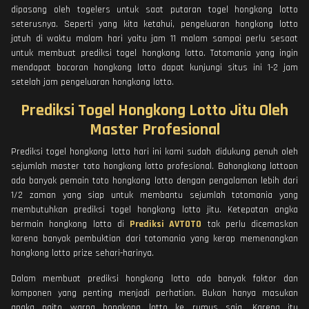
dipasang oleh togelers untuk saat putaran togel hongkong lotto
seterusnya. Seperti yang kita ketahui, pengeluaran hongkong lotto
jatuh di waktu malam hari yaitu jam 11 malam sampai perlu sesaat
untuk membuat prediksi togel hongkong lotto. Totomania yang ingin
mendapat bocoran hongkong lotto dapat kunjungi situs ini 1-2 jam
setelah jam pengeluaran hongkong lotto.
Prediksi Togel Hongkong Lotto Jitu Oleh
Master Profesional
Prediksi togel hongkong lotto hari ini kami sudah didukung penuh oleh
sejumlah master toto hongkong lotto profesional. Bahongkong lottoan
ada banyak pemain toto hongkong lotto dengan pengalaman lebih dari
1/2 zaman yang siap untuk membantu sejumlah totomania yang
membutuhkan prediksi togel hongkong lotto jitu. Ketepatan angka
bermain hongkong lotto di
Prediksi AVTOTO
tak perlu dicemaskan
karena banyak pembuktian dari totomania yang kerap memenangkan
hongkong lotto prize sehari-harinya.
Dalam membuat prediksi hongkong lotto ada banyak faktor dan
komponen yang penting menjadi perhatian. Bukan hanya masukan
angka paito warna hongkong lotto ke rumus saja. Karena itu