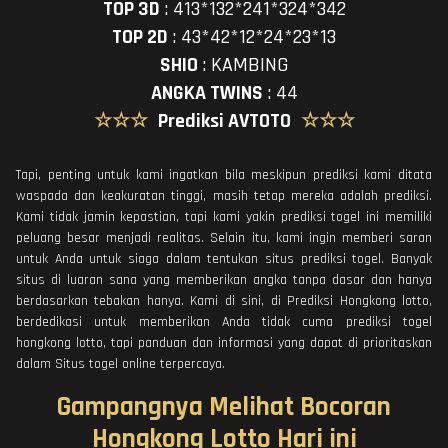
TOP 3D
:
413*132*241*324*342
TOP 2D
:
43*42*12*24*23*13
SHIO
:
KAMBING
ANGKA TWINS
:
44
☆☆☆
Prediksi AVTOTO
☆☆☆
Tapi, penting untuk kami ingatkan bila meskipun prediksi kami ditata
waspada dan keakuratan tinggi, masih tetap mereka adalah prediksi.
Kami tidak jamin kepastian, tapi kami yakin prediksi togel ini memiliki
peluang besar menjadi realitas. Selain itu, kami ingin memberi saran
untuk Anda untuk siaga dalam tentukan situs prediksi togel. Banyak
situs di luaran sana yang memberikan angka tanpa dasar dan hanya
berdasarkan tebakan hanya. Kami di sini, di Prediksi Hongkong lotto,
berdedikasi untuk memberikan Anda tidak cuma prediksi togel
hongkong lotto, tapi panduan dan informasi yang dapat di prioritaskan
dalam Situs togel online terpercaya.
Gampangnya Melihat Bocoran
Hongkong Lotto Hari ini