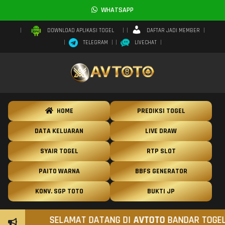
WHATSAPP
DAFTAR JADI MEMBER
DOWNLOAD APLIKASI TOGEL
TELEGRAM
LIVECHAT
HOME
PREDIKSI TOGEL
DATA KELUARAN
LIVE DRAW
SYAIR TOGEL
RTP SLOT
PAITO WARNA
BBFS GENERATOR
KONV. SGP TOTO
BUKTI JP
SELAMAT DATANG DI
AVTOTO
BANDAR TOGEL ONL