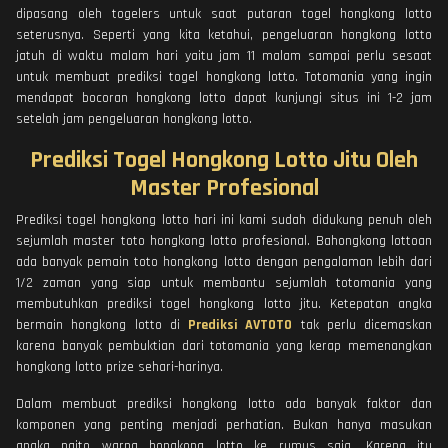
dipasang oleh togelers untuk saat putaran togel hongkong lotto
seterusnya. Seperti yang kita ketahui, pengeluaran hongkong lotto
jatuh di waktu malam hari yaitu jam 11 malam sampai perlu sesaat
untuk membuat prediksi togel hongkong lotto. Totomania yang ingin
mendapat bocoran hongkong lotto dapat kunjungi situs ini 1-2 jam
setelah jam pengeluaran hongkong lotto.
Prediksi Togel Hongkong Lotto Jitu Oleh
Master Profesional
Prediksi togel hongkong lotto hari ini kami sudah didukung penuh oleh
sejumlah master toto hongkong lotto profesional. Bahongkong lottoan
ada banyak pemain toto hongkong lotto dengan pengalaman lebih dari
1/2 zaman yang siap untuk membantu sejumlah totomania yang
membutuhkan prediksi togel hongkong lotto jitu. Ketepatan angka
bermain hongkong lotto di
Prediksi AVTOTO
tak perlu dicemaskan
karena banyak pembuktian dari totomania yang kerap memenangkan
hongkong lotto prize sehari-harinya.
Dalam membuat prediksi hongkong lotto ada banyak faktor dan
komponen yang penting menjadi perhatian. Bukan hanya masukan
angka paito warna hongkong lotto ke rumus saja. Karena itu