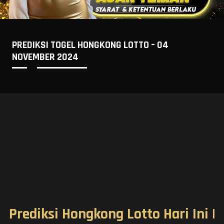
PREDIKSI TOGEL HONGKONG LOTTO – 04
NOVEMBER 2024
Prediksi Hongkong Lotto Hari Ini |