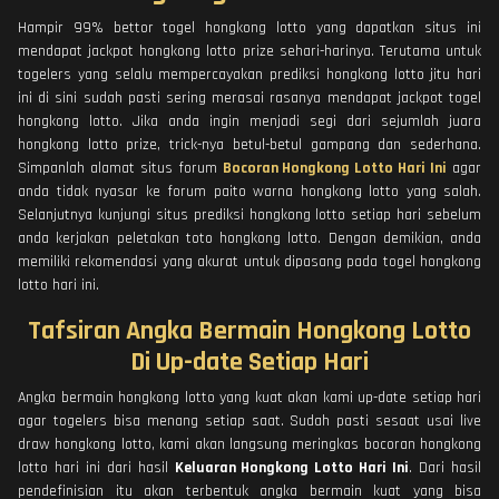
Hampir 99% bettor togel hongkong lotto yang dapatkan situs ini
mendapat jackpot hongkong lotto prize sehari-harinya. Terutama untuk
togelers yang selalu mempercayakan prediksi hongkong lotto jitu hari
ini di sini sudah pasti sering merasai rasanya mendapat jackpot togel
hongkong lotto. Jika anda ingin menjadi segi dari sejumlah juara
hongkong lotto prize, trick-nya betul-betul gampang dan sederhana.
Simpanlah alamat situs forum
Bocoran Hongkong Lotto Hari Ini
agar
anda tidak nyasar ke forum paito warna hongkong lotto yang salah.
Selanjutnya kunjungi situs prediksi hongkong lotto setiap hari sebelum
anda kerjakan peletakan toto hongkong lotto. Dengan demikian, anda
memiliki rekomendasi yang akurat untuk dipasang pada togel hongkong
lotto hari ini.
Tafsiran Angka Bermain Hongkong Lotto
Di Up-date Setiap Hari
Angka bermain hongkong lotto yang kuat akan kami up-date setiap hari
agar togelers bisa menang setiap saat. Sudah pasti sesaat usai live
draw hongkong lotto, kami akan langsung meringkas bocoran hongkong
lotto hari ini dari hasil
Keluaran Hongkong Lotto Hari Ini
. Dari hasil
pendefinisian itu akan terbentuk angka bermain kuat yang bisa