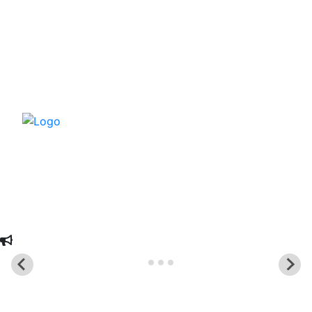
Whatsapp
Download
Daftar Jadi
Telegram
Livechat
Aplikasi Togel
Member
Prediksi
Data
Live
Syair
RTP
Paito
Home
Togel
Keluaran
Draw
Togel
Slot
Warna
SELAMAT DATANG DI
AVTOTO
BANDAR TOG