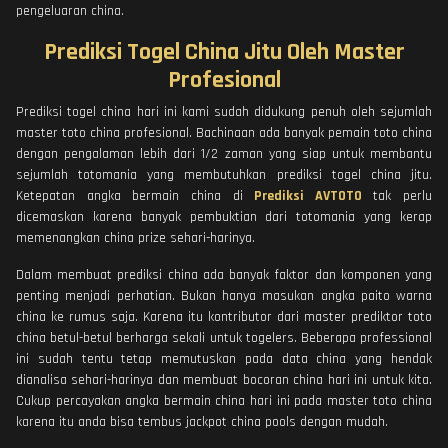
pengeluaran china.
Prediksi Togel China Jitu Oleh Master
Profesional
Prediksi togel china hari ini kami sudah didukung penuh oleh sejumlah
master toto china profesional. Bachinaan ada banyak pemain toto china
dengan pengalaman lebih dari 1/2 zaman yang siap untuk membantu
sejumlah totomania yang membutuhkan prediksi togel china jitu.
Ketepatan angka bermain china di
Prediksi AVTOTO
tak perlu
dicemaskan karena banyak pembuktian dari totomania yang kerap
memenangkan china prize sehari-harinya.
Dalam membuat prediksi china ada banyak faktor dan komponen yang
penting menjadi perhatian. Bukan hanya masukan angka paito warna
china ke rumus saja. Karena itu kontributor dari master prediktor toto
china betul-betul berharga sekali untuk togelers. Beberapa professional
ini sudah tentu tetap memutuskan pada data china yang hendak
dianalisa sehari-harinya dan membuat bocoran china hari ini untuk kita.
Cukup percayakan angka bermain china hari ini pada master toto china
karena itu anda bisa tembus jackpot china pools dengan mudah.