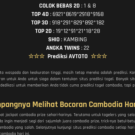
COLOK BEBAS 2D
:
1 & 8
TOP 4D
:
6921*8619*2918*9168
TOP 3D
:
918*291*829*892*182
TOP 2D
:
19*12*91*21*18*28
SHIO
:
KAMBING
ANGKA TWINS
:
22
☆☆☆
Prediksi AVTOTO
☆☆☆
ata waspada dan keakuratan tinggi, masih tetap mereka adalah prediksi. Kami 
saran untuk Anda untuk siaga dalam tentukan situs prediksi togel. Banyak 
erdedikasi untuk memberikan Anda tidak cuma prediksi togel cambodia, tapi p
pangnya Melihat Bocoran Cambodia Hari
 jackpot cambodia prize sehari-harinya. Terutama untuk togelers yang selalu
a ingin menjadi segi dari sejumlah juara cambodia prize, trick-nya betul-
mbodia yang salah. Selanjutnya kunjungi situs prediksi cambodia setiap har
ambodia hari ini.