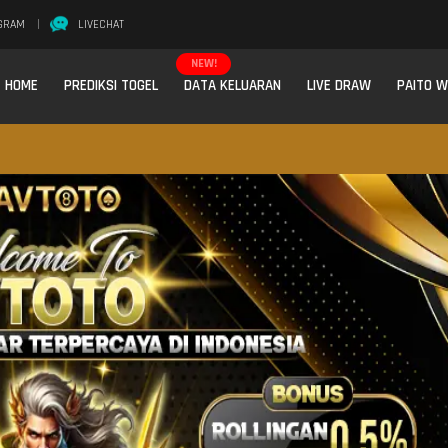
GRAM
LIVECHAT
HOME
PREDIKSI TOGEL
DATA KELUARAN
LIVE DRAW
PAITO 