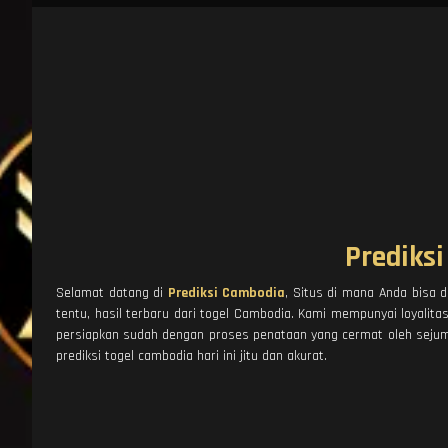
Prediksi
Selamat datang di
Prediksi Cambodia
, Situs di mana Anda bisa 
tentu, hasil terbaru dari togel Cambodia. Kami mempunyai loyalita
persiapkan sudah dengan proses penataan yang cermat oleh sejumla
prediksi togel cambodia hari ini jitu dan akurat.