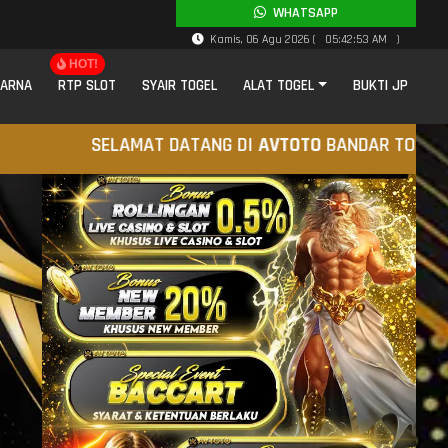
WHATSAPP
Kamis, 06 Agu 2026 (
05:42:53 AM
)
WARNA
RTP SLOT
SYAIR TOGEL
ALAT TOGEL
BUKTI JP
SELAMAT DATANG DI
AVTOTO
BANDAR TOGEL ONLINE 