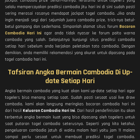
jackpot cambodia prize sehari-harinya. Terutama untuk togelers yang
selalu mempercayakan prediksi cambodia jitu hari ini di sini sudah pasti
sering merasai rasanya mendapat jackpot togel cambodia. Jika anda
ingin menjadi segi dari sejumlah juara cambodia prize, trick-nya betul-
betul gampang dan sederhana. Simpanlah alamat situs forum
Bocoran
Cambodia Hari Ini
agar anda tidak nyasar ke forum paito warna
cambodia yang salah. Selanjutnya kunjungi situs prediksi cambodia
setiap hari sebelum anda kerjakan peletakan toto cambodia. Dengan
demikian, anda memiliki rekomendasi yang akurat untuk dipasang pada
togel cambodia hari ini.
Tafsiran Angka Bermain Cambodia Di Up-
date Setiap Hari
Angka bermain cambodia yang kuat akan kami up-date setiap hari agar
togelers bisa menang setiap saat. Sudah pasti sesaat usai live draw
cambodia, kami akan langsung meringkas bocoran cambodia hari ini
dari hasil
Keluaran Cambodia Hari Ini
. Dari hasil pendefinisian itu akan
terbentuk angka bermain kuat yang bisa dipasang oleh togelers untuk
saat putaran togel cambodia seterusnya. Seperti yang kita ketahui,
pengeluaran cambodia jatuh di waktu malam hari yaitu jam 11 malam
sampai perlu sesaat untuk membuat prediksi togel cambodia.