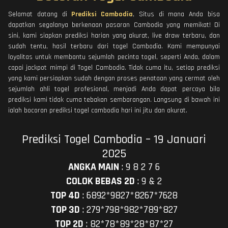
Selamat datang di
Prediksi Cambodia
, Situs di mana Anda bisa
dapatkan segalanya berkenaan pasaran Cambodia yang memikat! Di
sini, kami siapkan prediksi harian yang akurat, live draw terbaru, dan
sudah tentu, hasil terbaru dari togel Cambodia. Kami mempunyai
loyalitas untuk membantu sejumlah pecinta togel, seperti Anda, dalam
capai jackpot mimpi di Togel Cambodia. Tidak cuma itu, setiap prediksi
yang kami persiapkan sudah dengan proses penataan yang cermat oleh
sejumlah ahli togel profesional, menjadi Anda dapat percaya bila
prediksi kami tidak cuma tebakan sembarangan. Langsung di bawah ini
ialah bocoran prediksi togel cambodia hari ini jitu dan akurat.
Prediksi Togel Cambodia – 19 Januari
2025
ANGKA MAIN
:
9 8 2 7 6
COLOK BEBAS 2D
:
9 & 2
TOP 4D
:
6892*9827*8267*7628
TOP 3D
:
279*798*982*789*827
TOP 2D
:
82*78*89*28*87*27