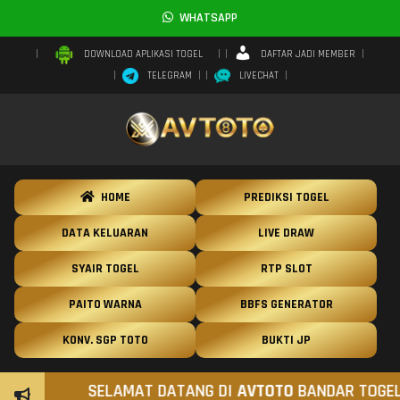
WHATSAPP
DAFTAR JADI MEMBER
DOWNLOAD APLIKASI TOGEL
TELEGRAM
LIVECHAT
HOME
PREDIKSI TOGEL
DATA KELUARAN
LIVE DRAW
SYAIR TOGEL
RTP SLOT
PAITO WARNA
BBFS GENERATOR
KONV. SGP TOTO
BUKTI JP
SELAMAT DATANG DI
AVTOTO
BANDAR TOGEL ONL