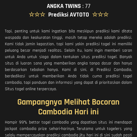
ANGKA TWINS
:
77
☆☆☆
Prediksi AVTOTO
☆☆☆
Tapi, penting untuk kami ingatkan bila meskipun prediksi kami ditata
waspada dan keakuratan tinggi, masih tetap mereka adalah prediksi.
Kami tidak jamin kepastian, tapi kami yakin prediksi togel ini memiliki
peluang besar menjadi realitas. Selain itu, kami ingin memberi saran
untuk Anda untuk siaga dalam tentukan situs prediksi togel. Banyak
situs di luaran sana yang memberikan angka tanpa dasar dan hanya
berdasarkan tebakan hanya. Kami di sini, di Prediksi Cambodia,
berdedikasi untuk memberikan Anda tidak cuma prediksi togel
cambodia, tapi panduan dan informasi yang dapat di prioritaskan dalam
Situs togel online terpercaya.
Gampangnya Melihat Bocoran
Cambodia Hari ini
Hampir 99% bettor togel cambodia yang dapatkan situs ini mendapat
jackpot cambodia prize sehari-harinya. Terutama untuk togelers yang
selalu mempercayakan prediksi cambodia jitu hari ini di sini sudah pasti