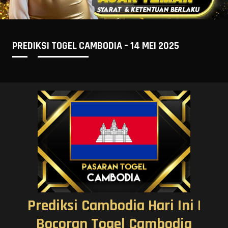
PREDIKSI TOGEL CAMBODIA – 14 MEI 2025
Prediksi Cambodia Hari Ini |
Bocoran Togel Cambodia