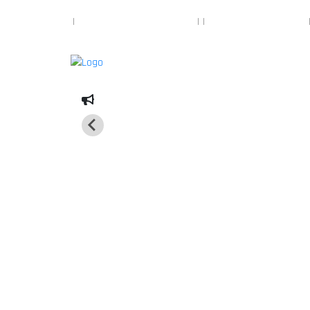
DOWNLOAD APLIKASI TOGEL
DAFTAR JADI MEMBER
HOME
PREDIKSI TOGEL CAMBODIA –