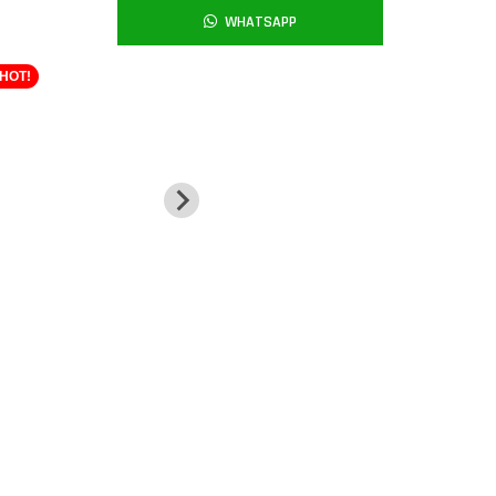
WHATSAPP
Kamis, 06 Agu 2026 (
09:05:34 AM
)
TP SLOT
SYAIR TOGEL
ALAT TOGEL
BUKTI JP
SELAMAT DATANG DI
AVTOTO
BANDAR TOGEL ONLINE DA