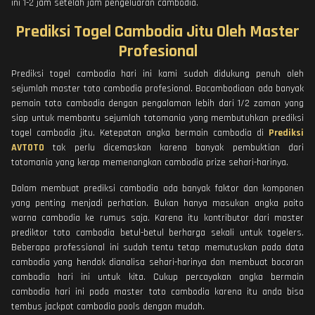
ini 1-2 jam setelah jam pengeluaran cambodia.
Prediksi Togel Cambodia Jitu Oleh Master
Profesional
Prediksi togel cambodia hari ini kami sudah didukung penuh oleh
sejumlah master toto cambodia profesional. Bacambodiaan ada banyak
pemain toto cambodia dengan pengalaman lebih dari 1/2 zaman yang
siap untuk membantu sejumlah totomania yang membutuhkan prediksi
togel cambodia jitu. Ketepatan angka bermain cambodia di
Prediksi
AVTOTO
tak perlu dicemaskan karena banyak pembuktian dari
totomania yang kerap memenangkan cambodia prize sehari-harinya.
Dalam membuat prediksi cambodia ada banyak faktor dan komponen
yang penting menjadi perhatian. Bukan hanya masukan angka paito
warna cambodia ke rumus saja. Karena itu kontributor dari master
prediktor toto cambodia betul-betul berharga sekali untuk togelers.
Beberapa professional ini sudah tentu tetap memutuskan pada data
cambodia yang hendak dianalisa sehari-harinya dan membuat bocoran
cambodia hari ini untuk kita. Cukup percayakan angka bermain
cambodia hari ini pada master toto cambodia karena itu anda bisa
tembus jackpot cambodia pools dengan mudah.