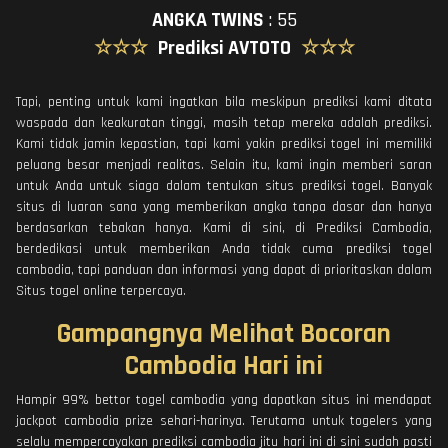
ANGKA TWINS
:
55
☆☆☆
Prediksi AVTOTO
☆☆☆
Tapi, penting untuk kami ingatkan bila meskipun prediksi kami ditata
waspada dan keakuratan tinggi, masih tetap mereka adalah prediksi.
Kami tidak jamin kepastian, tapi kami yakin prediksi togel ini memiliki
peluang besar menjadi realitas. Selain itu, kami ingin memberi saran
untuk Anda untuk siaga dalam tentukan situs prediksi togel. Banyak
situs di luaran sana yang memberikan angka tanpa dasar dan hanya
berdasarkan tebakan hanya. Kami di sini, di Prediksi Cambodia,
berdedikasi untuk memberikan Anda tidak cuma prediksi togel
cambodia, tapi panduan dan informasi yang dapat di prioritaskan dalam
Situs togel online terpercaya.
Gampangnya Melihat Bocoran
Cambodia Hari ini
Hampir 99% bettor togel cambodia yang dapatkan situs ini mendapat
jackpot cambodia prize sehari-harinya. Terutama untuk togelers yang
selalu mempercayakan prediksi cambodia jitu hari ini di sini sudah pasti